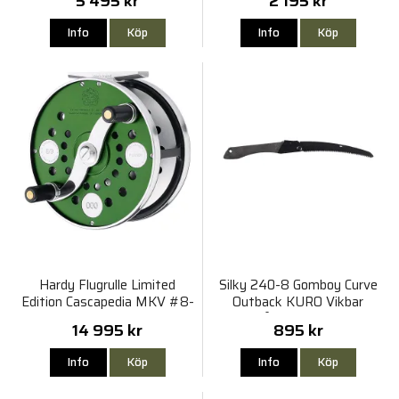
5 495 kr
2 195 kr
Info
Köp
Info
Köp
Hardy Flugrulle Limited
Silky 240-8 Gomboy Curve
Edition Cascapedia MKV #8-
Outback KURO Vikbar
9
Handsåg Limited Edition
14 995 kr
895 kr
Info
Köp
Info
Köp