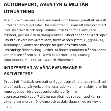
ACTIONSPORT, ÄVENTYR & MILITÄR
UTRUSTNING
Vi erbjuder Sveriges bästa sortiment inom
knivar
, paintball, airsoft,
luftvapen och
friluftsliv
. Hos oss hittar du även ett stort och brett
urval av praktisk och högkvalitativ utrustning för äventyrare,
militärer,
poliser och ordningsvakter
. Bland annat har vi ett rejält
utbud av kikare och kikarsikten, taktiska bärsystem,
ryggsäckar
,
ficklampor
, kläder och kängor för yrke och fritid samt
utrustningsfickor av hög kvalitet. Ni finner produkter från välkända
varumärken såsom
5.11 Tactical
,
Gerber Gear
,
Lansky
Sharpeners
,
mil-tec
,
SNIGEL
och
Pinewood
.
INTRESSERAD AV VÅRA EVENEMANG &
AKTIVITETER?
Precis intill Tacticalstore butiken ligger även vår stora paintball- och
airsoftpark där vår verksamhet startade. Här hittar ni aktiviteter för
kompisgänget, företagseventet eller varför inte
svensexan/möhippan? Utöver paintball- och airsoft spel kan ni
utmana varandra i mångkamp och avsluta dagen med en trevlig
matbit.