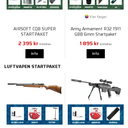
Fler färger
AIRSOFT CQB SUPER
Army Armament R32 1911
STARTPAKET
GBB 6mm Startpaket
2 395 kr
1 895 kr
3 560 kr
2 250 kr
Info
Info
LUFTVAPEN STARTPAKET