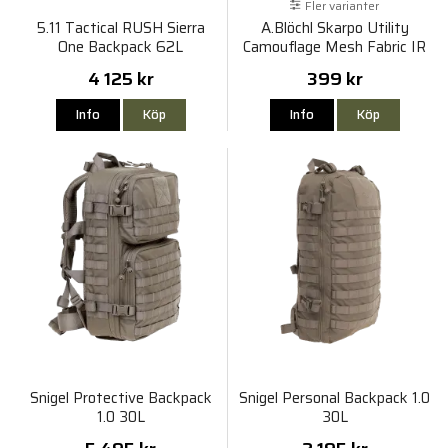
Fler varianter
5.11 Tactical RUSH Sierra
A.Blöchl Skarpo Utility
One Backpack 62L
Camouflage Mesh Fabric IR
140x140cm
4 125 kr
399 kr
Info
Köp
Info
Köp
Snigel Protective Backpack
Snigel Personal Backpack 1.0
1.0 30L
30L