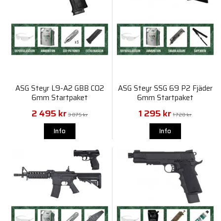
ASG Steyr L9-A2 GBB CO2
ASG Steyr SSG 69 P2 Fjäder
6mm Startpaket
6mm Startpaket
2 495 kr
1 295 kr
3 075 kr
1 720 kr
Info
Info