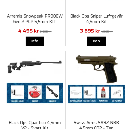
Artemis Snowpeak PR900W
Black Ops Sniper Luftgevär
Gen 2 PCP 5,5mm KIT
4,5mm Kit
4 495 kr
3 695 kr
5 535 kr
4 365 kr
Info
Info
Black Ops Quantico 4,5mm
Swiss Arms SA92 NBB
V2 - Svart Kit
4,5mm CO2 - Tan