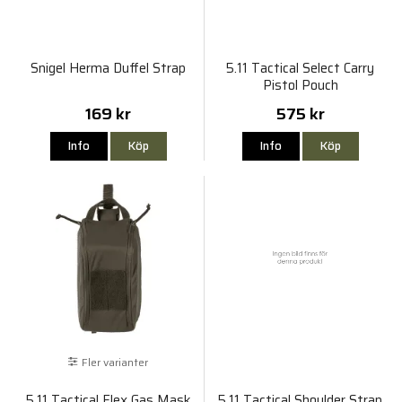
Snigel Herma Duffel Strap
5.11 Tactical Select Carry
Pistol Pouch
169 kr
575 kr
Info
Köp
Info
Köp
Fler varianter
5.11 Tactical Flex Gas Mask
5.11 Tactical Shoulder Strap