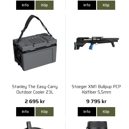
Info
Köp
Info
Köp
Stanley The Easy-Carry
Stoeger XM1 Bullpup PCP
Outdoor Cooler 23L
Kolfiber 5,5mm
2 695 kr
9 795 kr
Info
Köp
Info
Köp