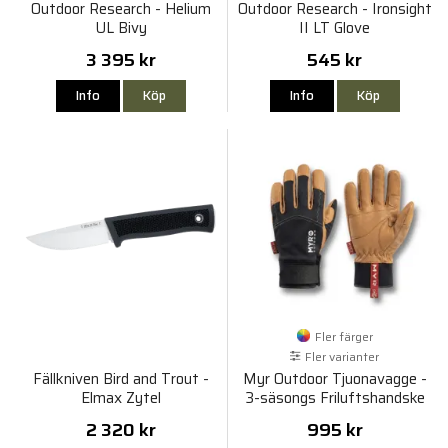
Outdoor Research - Helium
Outdoor Research - Ironsight
UL Bivy
II LT Glove
3 395 kr
545 kr
Info
Köp
Info
Köp
Fler färger
Fler varianter
Fällkniven Bird and Trout -
Myr Outdoor Tjuonavagge -
Elmax Zytel
3-säsongs Friluftshandske
2 320 kr
995 kr