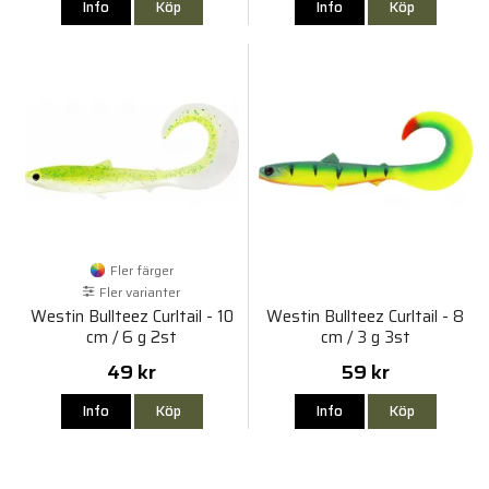
Info
Köp
Info
Köp
Fler färger
Fler varianter
Westin Bullteez Curltail - 10
Westin Bullteez Curltail - 8
cm / 6 g 2st
cm / 3 g 3st
49 kr
59 kr
Info
Köp
Info
Köp