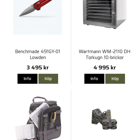
Benchmade 491GY-01
Wartmann WM-2110 DH
Lowden
Torkugn 10-brickor
3 495 kr
4 995 kr
Info
Köp
Info
Köp