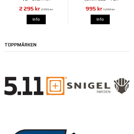
Startpaket
2 295 kr
995 kr
2 995 kr
1 200 kr
Info
Info
TOPPMÄRKEN