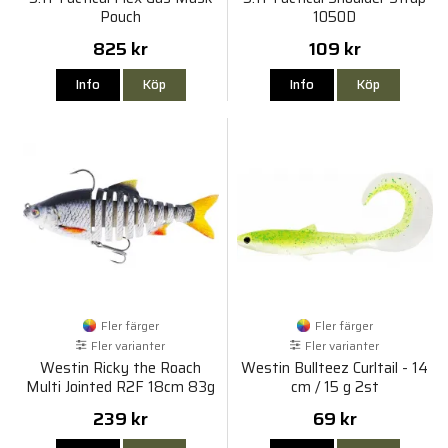
Pouch
1050D
825 kr
109 kr
Info
Köp
Info
Köp
Fler färger
Fler färger
Fler varianter
Fler varianter
Westin Ricky the Roach
Westin Bullteez Curltail - 14
Multi Jointed R2F 18cm 83g
cm / 15 g 2st
Sinking
239 kr
69 kr