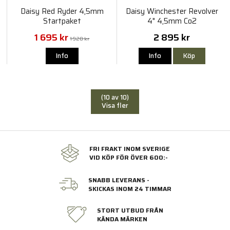
Daisy Red Ryder 4,5mm
Daisy Winchester Revolver
Startpaket
4" 4,5mm Co2
1 695 kr
2 895 kr
1 920 kr
Info
Info
Köp
(10 av 10)
Visa fler
FRI FRAKT INOM SVERIGE
VID KÖP FÖR ÖVER 600:-
SNABB LEVERANS -
SKICKAS INOM 24 TIMMAR
STORT UTBUD FRÅN
KÄNDA MÄRKEN