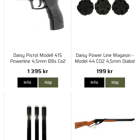
Daisy Pistol Modell 415
Daisy Power Line Magasin -
Powerline 4,5mm BBs Co2
Model 44 CO2 4,5mm Diabol
- 3st
1 395 kr
199 kr
Info
Köp
Info
Köp