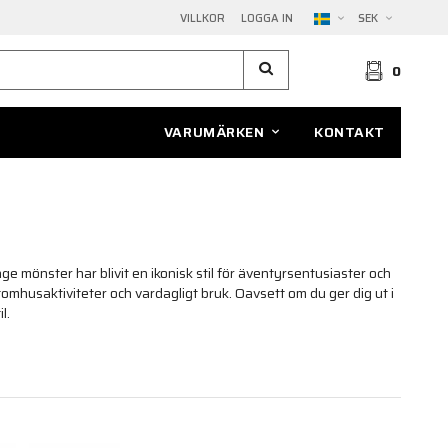
VILLKOR
LOGGA IN
SEK
0
VARUMÄRKEN
KONTAKT
e mönster har blivit en ikonisk stil för äventyrsentusiaster och
omhusaktiviteter och vardagligt bruk. Oavsett om du ger dig ut i
l.