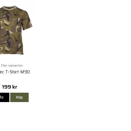
Fler varianter
Tec T-Shirt M90
199 kr
nfo
Köp