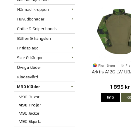
Närmast kroppen
Huvudbonader
Ghillie & Sniper hoods
Bälten & hängslen
Fritidsplagg
Skor & kängor
Fler färger
Fle
Övriga kläder
Arktis A126 LW UBA
Klädesvård
1 895 kr
M90 Kläder
M90 Byxor
Info
Kö
M90 Tröjor
M90 Jackor
M90 Skjorta