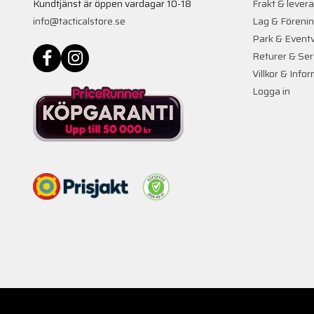
Kundtjänst är öppen vardagar 10-18
Frakt & lever
info@tacticalstore.se
Lag & Föreni
Park & Event
Returer & Ser
Villkor & Info
Logga in