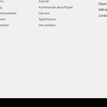
ans
Karriär
Öppet
ng
Kommande airsoftspel
Månd
verksamhet
Om oss
Lörda
vice
Nyhetsbrev
rmation
Om cookies