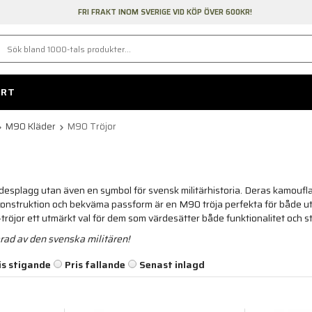
FRI FRAKT INOM SVERIGE VID KÖP ÖVER 600KR!
ORT
M90 Kläder
M90 Tröjor
ädesplagg utan även en symbol för svensk militärhistoria. Deras kamouflag
a konstruktion och bekväma passform är en M90 tröja perfekta för både ut
0-tröjor ett utmärkt val för dem som värdesätter både funktionalitet och sti
erad av den svenska militären!
is stigande
Pris fallande
Senast inlagd