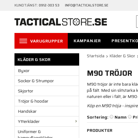
KUNDTJÄNST:
0912-303 53 INFO@TACTICALSTORE.SE
KAMPANJER
PRESENTK
VARUGRUPPER
Startsida
Kläder & Skor
KLÄDER & SKOR
Byxor
M90 TRÖJOR
Sockor & Strumpor
M90 tröjor är inte bara kl
på fält. Med sin slitstark
Skjortor
naturen eller i fält, är M9
Tröjor & hoodar
Köp en M90 tröja - inspir
Handskar
Sortering:
Namn
Pr
Ytterkläder
PRODUKTER
Uniformer &
kamouflagekläder