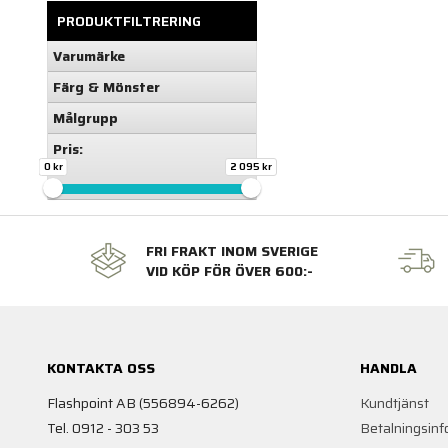
PRODUKTFILTRERING
Varumärke
Färg & Mönster
Målgrupp
Pris:
0 kr
2 095 kr
FRI FRAKT INOM SVERIGE
VID KÖP FÖR ÖVER 600:-
KONTAKTA OSS
HANDLA
Flashpoint AB (556894-6262)
Kundtjänst
Tel. 0912 - 303 53
Betalningsinf