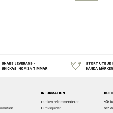
SNABB LEVERANS -
STORT UTBUD 
SKICKAS INOM 24 TIMMAR
KÄNDA MÄRKE
INFORMATION
BUTI
Butiken rekommenderar
Vår b
ormation
Butiksguider
och e