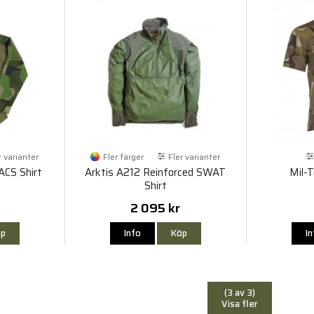
r varianter
Fler färger
Fler varianter
CS Shirt
Arktis A212 Reinforced SWAT
Mil-
Shirt
2 095 kr
p
Info
Köp
I
(3 av 3)
Visa fler