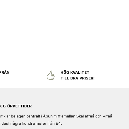
FRÅN
HÖG KVALITET
N
TILL BRA PRISER!
K & ÖPPETTIDER
utik är belägen centralt i Åbyn mitt emellan Skellefteå och Piteå
ndast några hundra meter från E4.