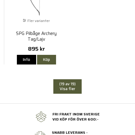
Fler varianter
SPG Pilbåge Archery
Tag/Lajv
895 kr
Info
Köp
(19 av 19)
Visa fler
FRI FRAKT INOM SVERIGE
VID KÖP FÖR ÖVER 600:-
SNABB LEVERANS -