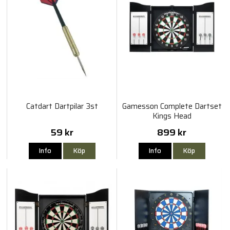
Catdart Dartpilar 3st
Gamesson Complete Dartset
Kings Head
59 kr
899 kr
Info
Köp
Info
Köp