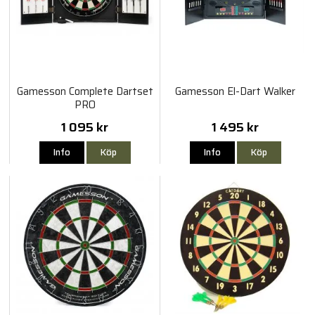
Gamesson Complete Dartset
Gamesson El-Dart Walker
PRO
1 095 kr
1 495 kr
Info
Köp
Info
Köp