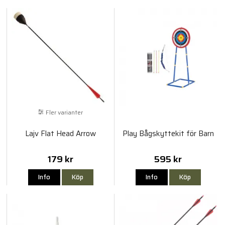
Fler varianter
Lajv Flat Head Arrow
Play Bågskyttekit för Barn
179 kr
595 kr
Info
Köp
Info
Köp