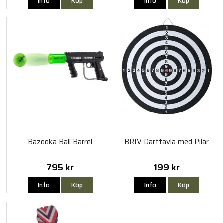
Info
Köp
Info
Köp
Bazooka Ball Barrel
BRIV Darttavla med Pilar
795 kr
199 kr
Info
Köp
Info
Köp