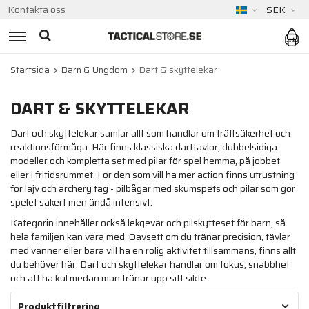
Kontakta oss
SEK
Startsida
Barn & Ungdom
Dart & skyttelekar
DART & SKYTTELEKAR
Dart och skyttelekar samlar allt som handlar om träffsäkerhet och
reaktionsförmåga. Här finns klassiska darttavlor, dubbelsidiga
modeller och kompletta set med pilar för spel hemma, på jobbet
eller i fritidsrummet. För den som vill ha mer action finns utrustning
för lajv och archery tag - pilbågar med skumspets och pilar som gör
spelet säkert men ändå intensivt.
Kategorin innehåller också lekgevär och pilskytteset för barn, så
hela familjen kan vara med. Oavsett om du tränar precision, tävlar
med vänner eller bara vill ha en rolig aktivitet tillsammans, finns allt
du behöver här. Dart och skyttelekar handlar om fokus, snabbhet
och att ha kul medan man tränar upp sitt sikte.
Produktfiltrering