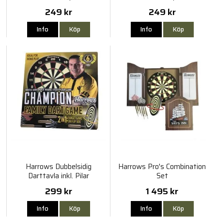
249 kr
249 kr
Info
Köp
Info
Köp
Harrows Dubbelsidig
Harrows Pro's Combination
Darttavla inkl. Pilar
Set
299 kr
1 495 kr
Info
Köp
Info
Köp