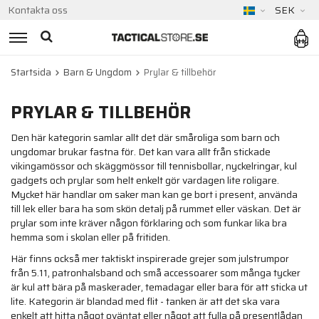
Kontakta oss
SEK
Startsida
Barn & Ungdom
Prylar & tillbehör
PRYLAR & TILLBEHÖR
Den här kategorin samlar allt det där småroliga som barn och
ungdomar brukar fastna för. Det kan vara allt från stickade
vikingamössor och skäggmössor till tennisbollar, nyckelringar, kul
gadgets och prylar som helt enkelt gör vardagen lite roligare.
Mycket här handlar om saker man kan ge bort i present, använda
till lek eller bara ha som skön detalj på rummet eller väskan. Det är
prylar som inte kräver någon förklaring och som funkar lika bra
hemma som i skolan eller på fritiden.
Här finns också mer taktiskt inspirerade grejer som julstrumpor
från 5.11, patronhalsband och små accessoarer som många tycker
är kul att bära på maskerader, temadagar eller bara för att sticka ut
lite. Kategorin är blandad med flit - tanken är att det ska vara
enkelt att hitta något oväntat eller något att fylla på presentlådan