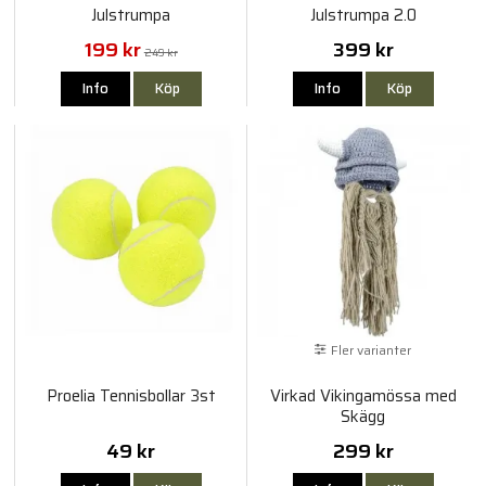
Julstrumpa
Julstrumpa 2.0
199 kr
399 kr
249 kr
Info
Köp
Info
Köp
Fler varianter
Proelia Tennisbollar 3st
Virkad Vikingamössa med
Skägg
49 kr
299 kr