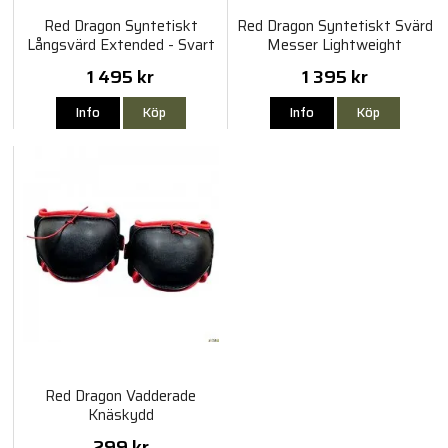
Red Dragon Syntetiskt
Red Dragon Syntetiskt Svärd
Långsvärd Extended - Svart
Messer Lightweight
1 495 kr
1 395 kr
Info
Köp
Info
Köp
Red Dragon Vadderade
Knäskydd
299 kr