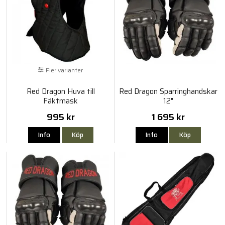
Fler varianter
Red Dragon Huva till
Red Dragon Sparringhandskar
Fäktmask
12"
995 kr
1 695 kr
Info
Köp
Info
Köp