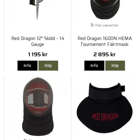
Fler varianter
Red Dragon 12" Sköld - 14
Red Dragon 1600N HEMA
Gauge
Tournament Fäktmask
1 195 kr
2 895 kr
Info
Köp
Info
Köp