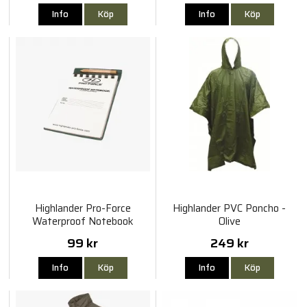
Info
Köp
Info
Köp
Highlander Pro-Force
Highlander PVC Poncho -
Waterproof Notebook
Olive
15x10,5cm
99 kr
249 kr
Info
Köp
Info
Köp