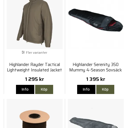
Fler varianter
Highlander Rayder Tactical
Highlander Serenity 350
Lightweight Insulated Jacket
Mummy 4-Season Sovsäck
1 295 kr
1 395 kr
Info
Köp
Info
Köp