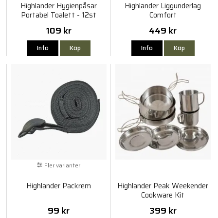
Highlander Hygienpåsar
Highlander Liggunderlag
Portabel Toalett - 12st
Comfort
109 kr
449 kr
Info
Köp
Info
Köp
Fler varianter
Highlander Packrem
Highlander Peak Weekender
Cookware Kit
99 kr
399 kr