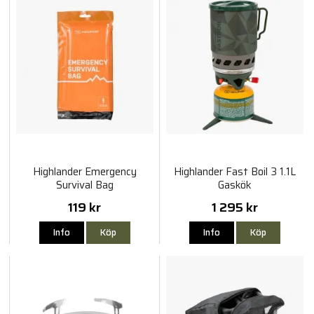
Highlander Emergency
Highlander Fast Boil 3 1.1L
Survival Bag
Gaskök
119 kr
1 295 kr
Info
Köp
Info
Köp