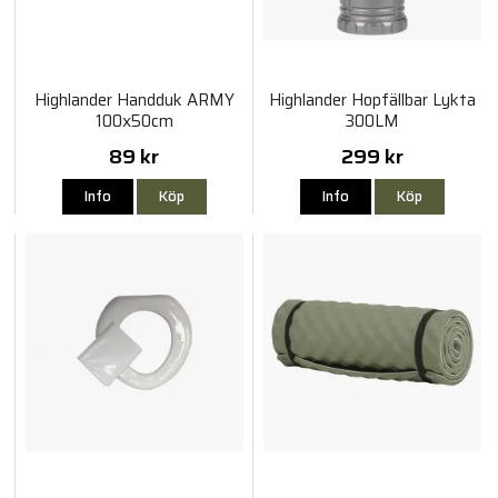
Highlander Handduk ARMY
Highlander Hopfällbar Lykta
100x50cm
300LM
89 kr
299 kr
Info
Köp
Info
Köp