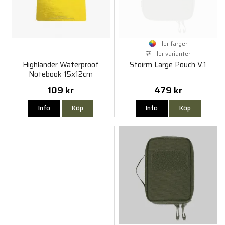
Fler färger
Fler varianter
Highlander Waterproof
Stoirm Large Pouch V.1
Notebook 15x12cm
109 kr
479 kr
Info
Köp
Info
Köp