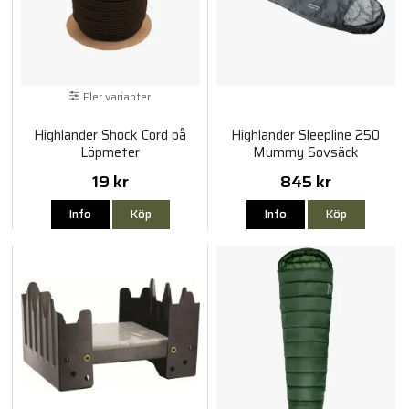
Fler varianter
Highlander Shock Cord på
Highlander Sleepline 250
Löpmeter
Mummy Sovsäck
19 kr
845 kr
Info
Köp
Info
Köp