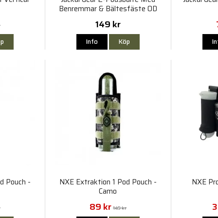
Benremmar & Bältesfäste OD
149 kr
r
p
Info
Köp
I
d Pouch -
NXE Extraktion 1 Pod Pouch -
NXE Pro
Camo
89 kr
3
r
149 kr