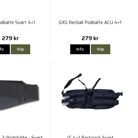
dbälte Svart 4+1
GXG Recball Podbälte ACU 4+1
279 kr
279 kr
nfo
Köp
Info
Köp
r 3-Podsbälte - Svart
JT 4+1 Backpack Svart