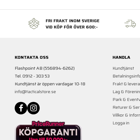
FRI FRAKT INOM SVERIGE
VID KÖP FÖR ÖVER 600:-
KONTAKTA OSS
HANDLA
Flashpoint AB (556894-6262)
Kundtjänst
Tel. 0912 - 303 53
Betalningsinf
Kundtjänst är öppen vardagar 10-18
Frakt & lever
info@tacticalstore.se
Lag & Föreni
Park & Event
Returer & Ser
Villkor & Info
Logga in