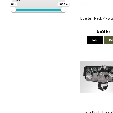
0 kr
1 895 kr
Dye Jet Pack 4+5 S
659 kr
Info
Kö
Inspire Podbälte 4+1