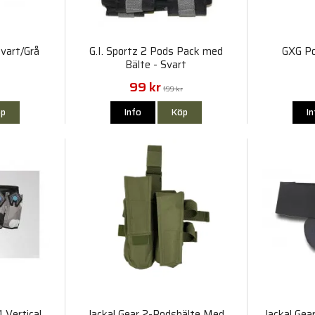
vart/Grå
G.I. Sportz 2 Pods Pack med
GXG Po
Bälte - Svart
99 kr
199 kr
p
Info
Köp
I
 Vertical
Jackal Gear 2-Podsbälte Med
Jackal Gea