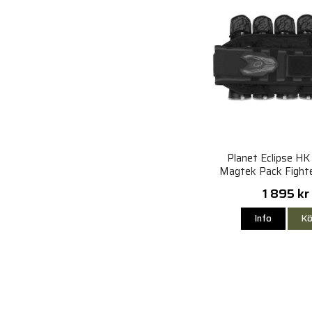
Planet Eclipse HK
Magtek Pack Fight
1 895 kr
Info
Kö