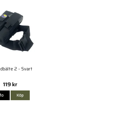
dbälte 2 - Svart
119 kr
nfo
Köp