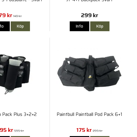
79 kr
299 kr
149 kr
nfo
Köp
Info
Köp
 Pack Plus 3+2+2
Paintbull Paintball Pod Pack 6+1
95 kr
175 kr
595 kr
295 kr