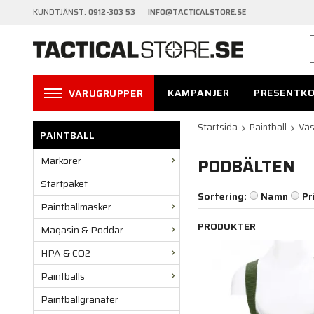
KUNDTJÄNST:
0912-303 53 INFO@TACTICALSTORE.SE
KAMPANJER
PRESENTK
VARUGRUPPER
Startsida
Paintball
Väs
PAINTBALL
Markörer
PODBÄLTEN
Startpaket
Sortering:
Namn
Pr
Paintballmasker
PRODUKTER
Magasin & Poddar
HPA & CO2
Paintballs
Paintballgranater