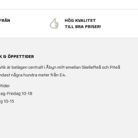
FRÅN
HÖG KVALITET
N
TILL BRA PRISER!
K & ÖPPETTIDER
utik är belägen centralt i Åbyn mitt emellan Skellefteå och Piteå
ndast några hundra meter från E4.
tider
ag-Fredag 10-18
g 10-15