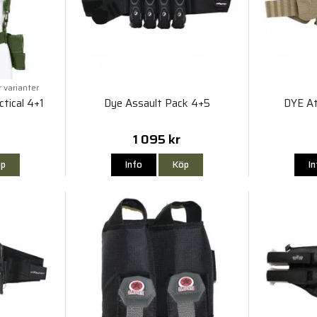
r varianter
ctical 4+1
Dye Assault Pack 4+5
DYE At
1 095 kr
p
Info
Köp
I