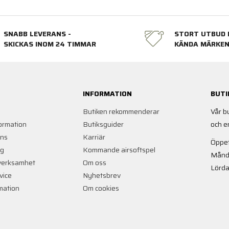
SNABB LEVERANS -
STORT UTBUD 
SKICKAS INOM 24 TIMMAR
KÄNDA MÄRKE
INFORMATION
BUTI
Butiken rekommenderar
Vår b
ormation
Butiksguider
och e
ans
Karriär
Öppet
ng
Kommande airsoftspel
Månd
verksamhet
Om oss
Lörda
vice
Nyhetsbrev
rmation
Om cookies