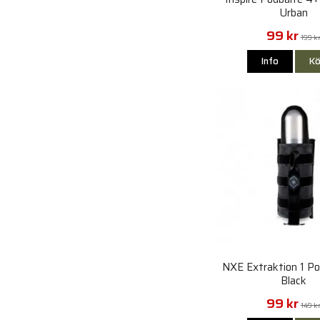
Urban
99 kr
199 k
Info
Kö
NXE Extraktion 1 Po
Black
99 kr
149 k