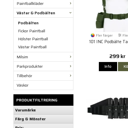
Paintballkläder
Västar & Podbälten
Podbälten
Fickor Paintball
Fler färger
Fle
Hölster Paintball
101 INC Podbälte Ta
Västar Paintball
299 kr
Milsim
Parkprodukter
Info
Kö
Tillbehör
Väskor
PRODUKTFILTRERING
Varumärke
Färg & Mönster
Pris: