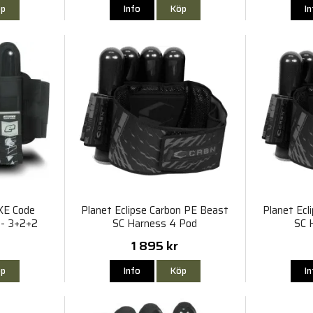
p
Info
Köp
I
NXE Code
Planet Eclipse Carbon PE Beast
Planet Ecl
 - 3+2+2
SC Harness 4 Pod
SC 
1 895 kr
p
Info
Köp
I