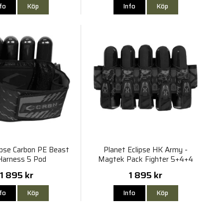
nfo
Köp
Info
Köp
ipse Carbon PE Beast
Planet Eclipse HK Army -
Harness 5 Pod
Magtek Pack Fighter 5+4+4
1 895 kr
1 895 kr
nfo
Köp
Info
Köp