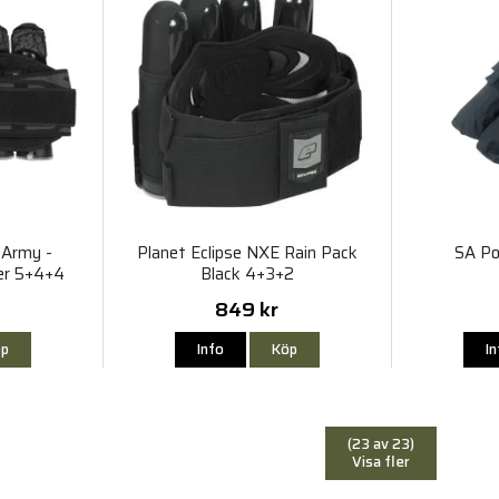
 Army -
Planet Eclipse NXE Rain Pack
SA Po
er 5+4+4
Black 4+3+2
849 kr
p
Info
Köp
I
(23 av 23)
Visa fler