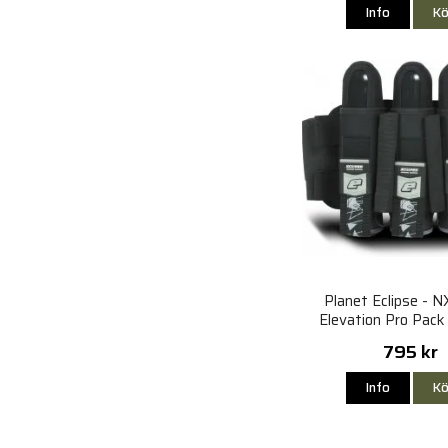
Info
Kö
Planet Eclipse - 
Elevation Pro Pack
795 kr
Info
Kö