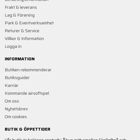
Frakt & leverans
Lag & Förening
Park & Eventverksamhet
Returer & Service
Villkor & Information
Logga in
INFORMATION
Butiken rekommenderar
Butiksguider
Karriär
Kommande airsoftspel
Om oss
Nyhetsbrev
Om cookies
BUTIK & ÖPPETTIDER
Vår butik är belägen centralt i Åbyn mitt emellan Skellefteå och