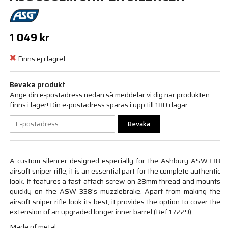
1 049 kr
Finns ej i lagret
Bevaka produkt
Ange din e-postadress nedan så meddelar vi dig när produkten
finns i lager! Din e-postadress sparas i upp till 180 dagar.
Bevaka
A custom silencer designed especially for the Ashbury ASW338
airsoft sniper rifle, it is an essential part for the complete authentic
look. It features a fast-attach screw-on 28mm thread and mounts
quickly on the ASW 338's muzzlebrake. Apart from making the
airsoft sniper rifle look its best, it provides the option to cover the
extension of an upgraded longer inner barrel (Ref.17229).
Made of metal.