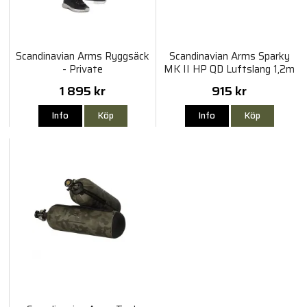
Scandinavian Arms Ryggsäck
Scandinavian Arms Sparky
- Private
MK II HP QD Luftslang 1,2m
1 895 kr
915 kr
Info
Köp
Info
Köp