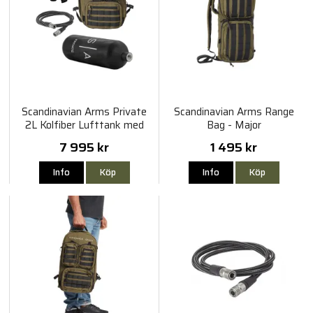
Scandinavian Arms Private
Scandinavian Arms Range
2L Kolfiber Lufttank med
Bag - Major
Ryggsäck Kit
7 995 kr
1 495 kr
Info
Köp
Info
Köp