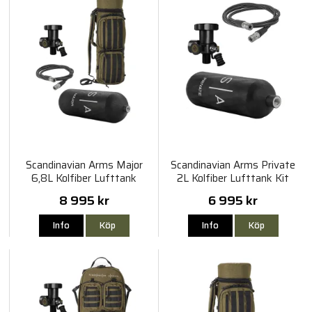
Scandinavian Arms Major
Scandinavian Arms Private
6,8L Kolfiber Lufttank
2L Kolfiber Lufttank Kit
Range Bag Kit
8 995 kr
6 995 kr
Info
Köp
Info
Köp