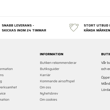
SNABB LEVERANS -
STORT UTBUD 
SKICKAS INOM 24 TIMMAR
KÄNDA MÄRKE
INFORMATION
BUTI
Butiken rekommenderar
Vår b
ormation
Butiksguider
och e
ans
Karriär
Öppet
ng
Kommande airsoftspel
Månd
verksamhet
Om oss
Lörda
vice
Nyhetsbrev
rmation
Om cookies