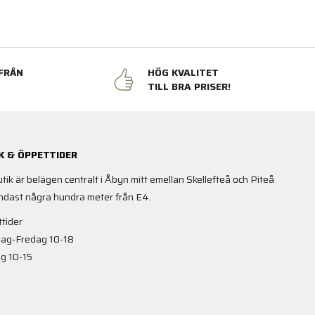
FRÅN
HÖG KVALITET
N
TILL BRA PRISER!
K & ÖPPETTIDER
utik är belägen centralt i Åbyn mitt emellan Skellefteå och Piteå
ndast några hundra meter från E4.
tider
ag-Fredag 10-18
g 10-15