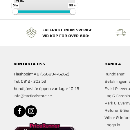
Pris:
0 kr
99 kr
FRI FRAKT INOM SVERIGE
VID KÖP FÖR ÖVER 600:-
KONTAKTA OSS
HANDLA
Flashpoint AB (556894-6262)
Kundtjänst
Tel. 0912 - 303 53
Betalningsinf
Kundtjänst är öppen vardagar 10-18
Frakt & lever
info@tacticalstore.se
Lag & Föreni
Park & Event
Returer & Ser
Villkor & Info
Logga in