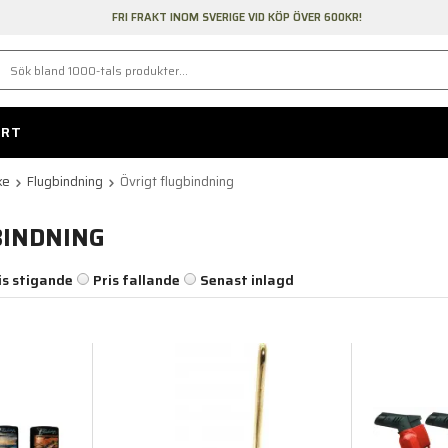
FRI FRAKT INOM SVERIGE VID KÖP ÖVER 600KR!
ORT
ke
Flugbindning
Övrigt flugbindning
BINDNING
is stigande
Pris fallande
Senast inlagd