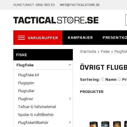
KUNDTJÄNST:
0912-303 53 INFO@TACTICALSTORE.SE
KAMPANJER
PRESENTK
VARUGRUPPER
Startsida
Fiske
Flugfis
FISKE
Flugfiske
ÖVRIGT FLUG
Flugfiske kit
Sortering:
Namn
Pr
Flugspön
Flugrullar
PRODUKTER
Fluglinor
Tafsar & tafsmaterial
Spolar & rulltillbehör
Flugfisketillbehör