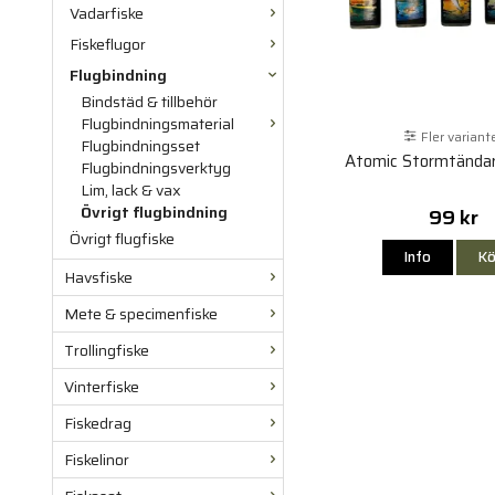
Vadarfiske
Fiskeflugor
Flugbindning
Bindstäd & tillbehör
Flugbindningsmaterial
Fler variant
Flugbindningsset
Atomic Stormtändar
Flugbindningsverktyg
Lim, lack & vax
Övrigt flugbindning
99 kr
Övrigt flugfiske
Info
Kö
Havsfiske
Mete & specimenfiske
Trollingfiske
Vinterfiske
Fiskedrag
Fiskelinor