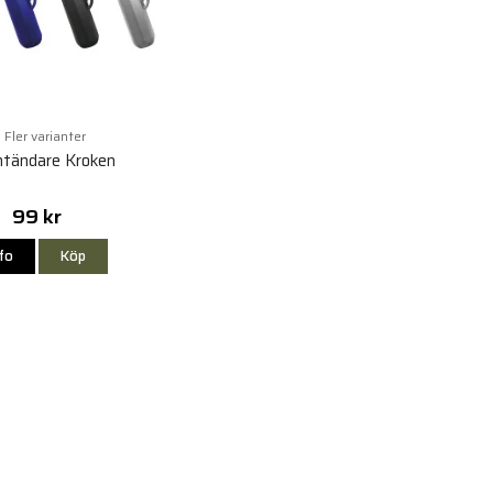
Fler varianter
tändare Kroken
99 kr
nfo
Köp