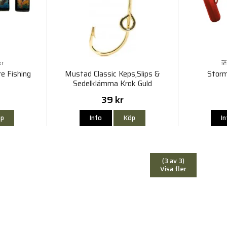
er
e Fishing
Mustad Classic Keps,Slips &
Storm
Sedelklämma Krok Guld
39 kr
p
Info
Köp
I
(3 av 3)
Visa fler