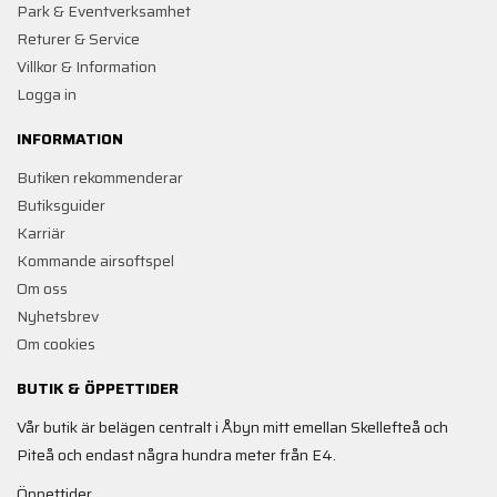
Park & Eventverksamhet
Returer & Service
Villkor & Information
Logga in
INFORMATION
Butiken rekommenderar
Butiksguider
Karriär
Kommande airsoftspel
Om oss
Nyhetsbrev
Om cookies
BUTIK & ÖPPETTIDER
Vår butik är belägen centralt i Åbyn mitt emellan Skellefteå och
Piteå och endast några hundra meter från E4.
Öppettider