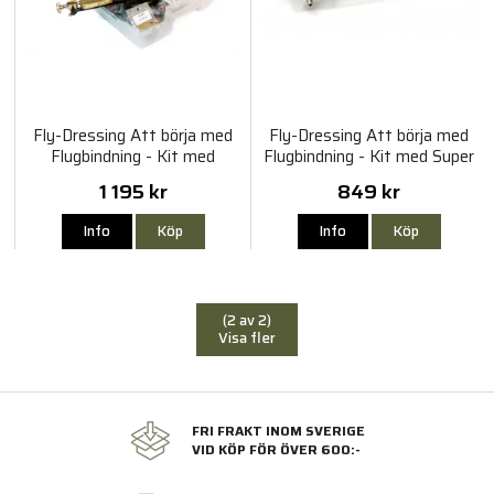
Fly-Dressing Att börja med
Fly-Dressing Att börja med
Flugbindning - Kit med
Flugbindning - Kit med Super
Regent Vise
A Vise
1 195 kr
849 kr
Info
Köp
Info
Köp
(2 av 2)
Visa fler
FRI FRAKT INOM SVERIGE
VID KÖP FÖR ÖVER 600:-