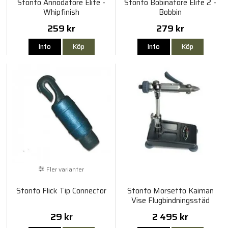
Stonfo Annodatore Elite -
Stonfo Bobinatore Elite 2 -
Whipfinish
Bobbin
259 kr
279 kr
Info
Köp
Info
Köp
Fler varianter
Stonfo Flick Tip Connector
Stonfo Morsetto Kaiman
Vise Flugbindningsstäd
29 kr
2 495 kr