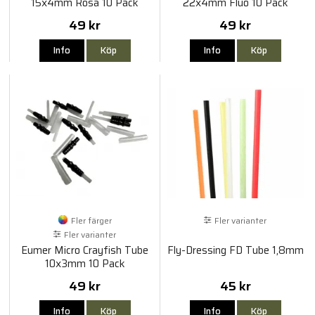
15x4mm Rosa 10 Pack
22x4mm Fluo 10 Pack
49 kr
49 kr
Info
Köp
Info
Köp
Fler färger
Fler varianter
Fler varianter
Eumer Micro Crayfish Tube
Fly-Dressing FD Tube 1,8mm
10x3mm 10 Pack
49 kr
45 kr
Info
Köp
Info
Köp