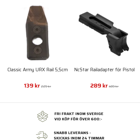
Classic Army URX Rail 5,5cm
NcStar Railadapter för Pistol
139 kr
289 kr
229 kr
489 kr
FRI FRAKT INOM SVERIGE
VID KÖP FÖR ÖVER 600:-
SNABB LEVERANS -
SKICKAS INOM 24 TIMMAR