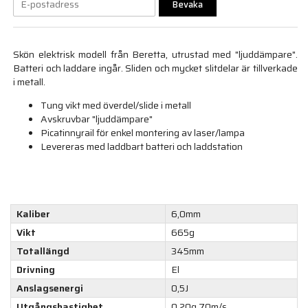
Bevaka
Skön elektrisk modell från Beretta, utrustad med "ljuddämpare".
Batteri och laddare ingår. Sliden och mycket slitdelar är tillverkade
i metall.
Tung vikt med överdel/slide i metall
Avskruvbar "ljuddämpare"
Picatinnyrail för enkel montering av laser/lampa
Levereras med laddbart batteri och laddstation
Kaliber
6,0mm
Vikt
665g
Totallängd
345mm
Drivning
El
Anslagsenergi
0,5J
Utgångshastighet
0,20g 70m/s