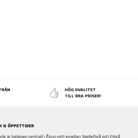
FRÅN
HÖG KVALITET
N
TILL BRA PRISER!
K & ÖPPETTIDER
utik är belägen centralt i Åbyn mitt emellan Skellefteå och Piteå