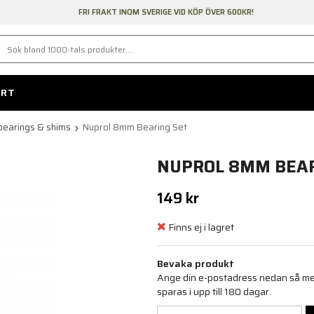
FRI FRAKT INOM SVERIGE VID KÖP ÖVER 600KR!
ORT
bearings & shims
Nuprol 8mm Bearing Set
NUPROL 8MM BEAR
149 kr
Finns ej i lagret
Bevaka produkt
Ange din e-postadress nedan så medd
sparas i upp till 180 dagar.