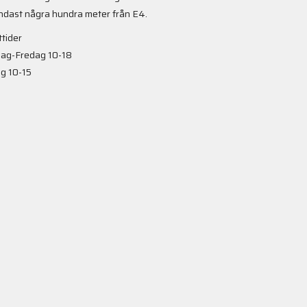
ndast några hundra meter från E4.
tider
ag-Fredag 10-18
g 10-15