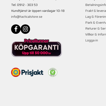
Tel. 0912 - 303 53
Betalningsinf
Kundtjänst är öppen vardagar 10-18
Frakt & lever
info@tacticalstore.se
Lag & Föreni
Park & Event
Returer & Ser
Villkor & Info
Logga in