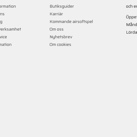
ormation
Butiksguider
och e
ans
Karriär
Öppet
ng
Kommande airsoftspel
Månd
verksamhet
Om oss
Lörda
vice
Nyhetsbrev
rmation
Om cookies