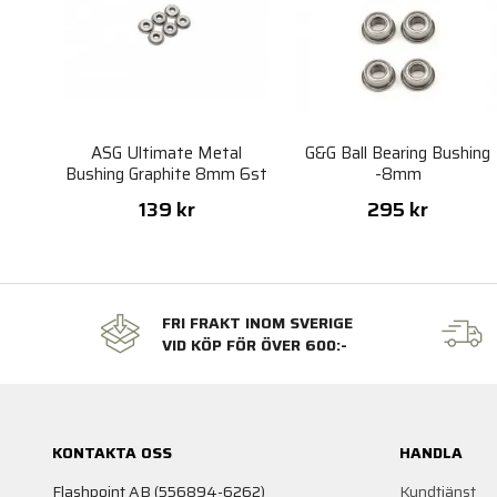
ASG Ultimate Metal
G&G Ball Bearing Bushing
Bushing Graphite 8mm 6st
-8mm
139 kr
295 kr
FRI FRAKT INOM SVERIGE
VID KÖP FÖR ÖVER 600:-
KONTAKTA OSS
HANDLA
Flashpoint AB (556894-6262)
Kundtjänst