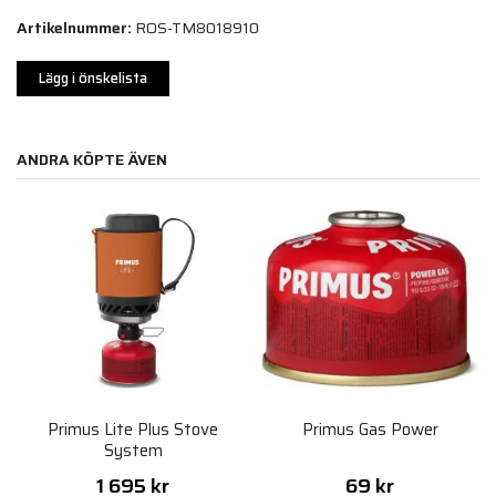
Artikelnummer:
ROS-TM8018910
Lägg i önskelista
ANDRA KÖPTE ÄVEN
Primus Lite Plus Stove
Primus Gas Power
System
1 695 kr
69 kr