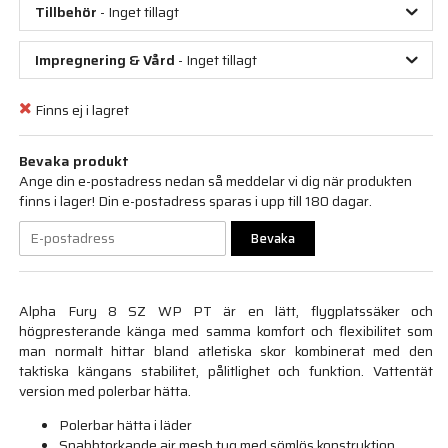
Tillbehör
- Inget tillagt
Impregnering & Vård
- Inget tillagt
Finns ej i lagret
Bevaka produkt
Ange din e-postadress nedan så meddelar vi dig när produkten
finns i lager! Din e-postadress sparas i upp till 180 dagar.
Bevaka
Alpha Fury 8 SZ WP PT är en lätt, flygplatssäker och
högpresterande känga med samma komfort och flexibilitet som
man normalt hittar bland atletiska skor kombinerat med den
taktiska kängans stabilitet, pålitlighet och funktion. Vattentät
version med polerbar hätta.
Polerbar hätta i läder
Snabbtorkande air mesh tyg med sömlös konstruktion