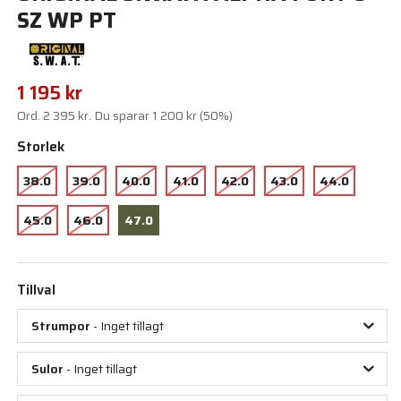
SZ WP PT
1 195 kr
Ord.
2 395 kr
. Du sparar
1 200 kr
(
50
%)
Storlek
38.0
39.0
40.0
41.0
42.0
43.0
44.0
45.0
46.0
47.0
Tillval
Strumpor
- Inget tillagt
Sulor
- Inget tillagt