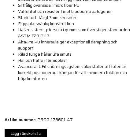
Slittålig ovansida i microfiber PU
Vattentät och resistent mot blodburna patogener
Starkt och tåligt 3mm skosnöre
Flygsplatsvänlig konstruktion
Halkresistent yttersula i gummi som överstiger standarden
ASTM F2913-17
Alta-lite PU innersula ger exceptionell dämpning och
support
Kilad tunga håller ute smuts
Häl och hätta i termoplast
Avancerat UFit snörningssystem säkerställer att foten är
korrekt positionerad i kängan för att minimera friktion och
höja komforten
Artikelnummer:
PROG-176601-47
Lägg i önskelista