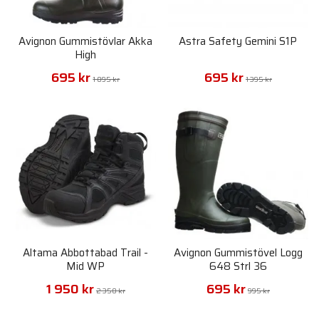
Avignon Gummistövlar Akka
Astra Safety Gemini S1P
High
695 kr
695 kr
1 095 kr
1 395 kr
Altama Abbottabad Trail -
Avignon Gummistövel Logg
Mid WP
648 Strl 36
1 950 kr
695 kr
2 350 kr
995 kr