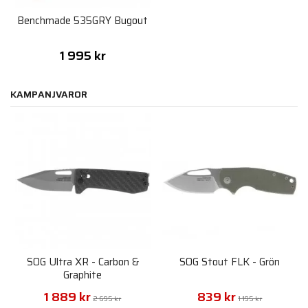
Benchmade 535GRY Bugout
1 995 kr
KAMPANJVAROR
SOG Ultra XR - Carbon &
SOG Stout FLK - Grön
Graphite
1 889 kr
839 kr
2 695 kr
1 195 kr