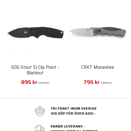
SOG Stout SJ Clip Point -
CRKT Monashee
Blackout
895 kr
795 kr
1 295 kr
1 095 kr
FRI FRAKT INOM SVERIGE
VID KÖP FÖR ÖVER 600:-
SNABB LEVERANS -