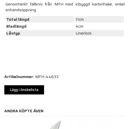
Genomtänkt fällkniv från MFH med inbyggd karbinhake, enkel
enhandsöppning.
Total längd
11cm
Bladlängd
4cm
Låstyp
Linerlock
Artikelnummer:
MFH-44633
Lägg i önskelista
ANDRA KÖPTE ÄVEN