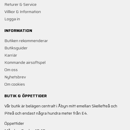
Returer & Service
Villkor & Information
Logga in
INFORMATION
Butiken rekommenderar
Butiksguider
Karriär
Kommande airsoftspel
Om oss
Nyhetsbrev
Om cookies
BUTIK & ÖPPETTIDER
Vår butik är belägen centralt i Åbyn mitt emellan Skellefteå och
Piteå och endast några hundra meter från E4.
Öppettider