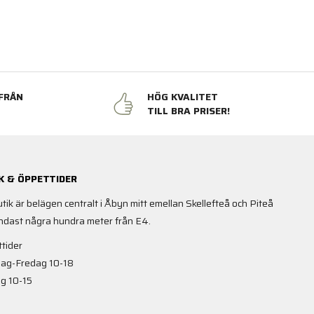
FRÅN
HÖG KVALITET
N
TILL BRA PRISER!
K & ÖPPETTIDER
utik är belägen centralt i Åbyn mitt emellan Skellefteå och Piteå
ndast några hundra meter från E4.
tider
ag-Fredag 10-18
g 10-15