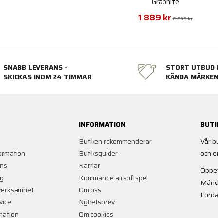
Graphite
1 889 kr
2 695 kr
SNABB LEVERANS -
STORT UTBUD 
SKICKAS INOM 24 TIMMAR
KÄNDA MÄRKE
INFORMATION
BUTI
Butiken rekommenderar
Vår b
ormation
Butiksguider
och e
ans
Karriär
Öppet
ng
Kommande airsoftspel
Månd
verksamhet
Om oss
Lörda
vice
Nyhetsbrev
rmation
Om cookies