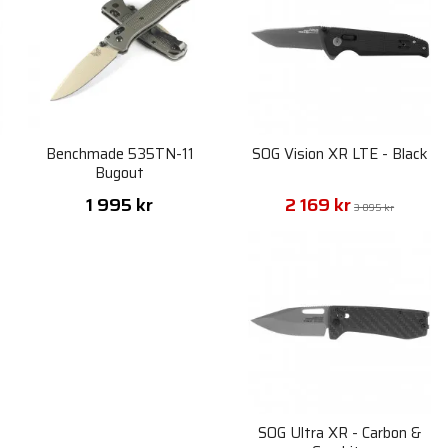
Benchmade 535TN-11
SOG Vision XR LTE - Black
Bugout
1 995 kr
2 169 kr
3 095 kr
SOG Ultra XR - Carbon &