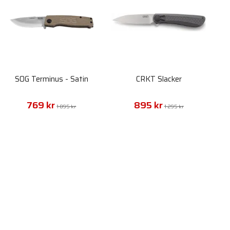
SOG Terminus - Satin
CRKT Slacker
769 kr
895 kr
1 095 kr
1 295 kr