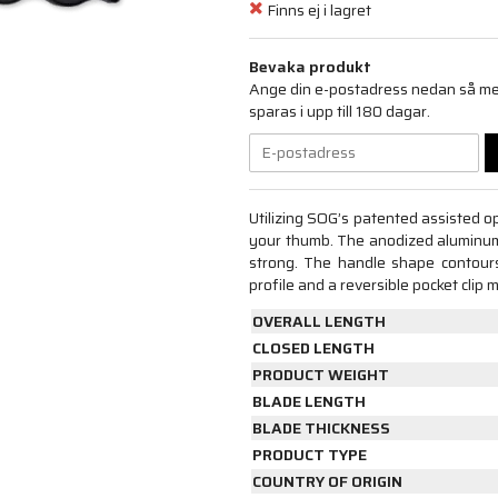
Finns ej i lagret
Bevaka produkt
Ange din e-postadress nedan så medd
sparas i upp till 180 dagar.
Utilizing SOG’s patented assisted o
your thumb. The anodized aluminum 
strong. The handle shape contours 
profile and a reversible pocket clip 
OVERALL LENGTH
CLOSED LENGTH
PRODUCT WEIGHT
BLADE LENGTH
BLADE THICKNESS
PRODUCT TYPE
COUNTRY OF ORIGIN