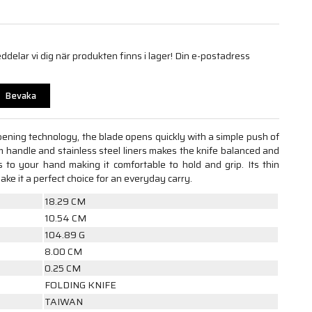
elar vi dig när produkten finns i lager! Din e-postadress
Bevaka
pening technology, the blade opens quickly with a simple push of
handle and stainless steel liners makes the knife balanced and
to your hand making it comfortable to hold and grip. Its thin
make it a perfect choice for an everyday carry.
18.29 CM
10.54 CM
104.89 G
8.00 CM
0.25 CM
FOLDING KNIFE
TAIWAN