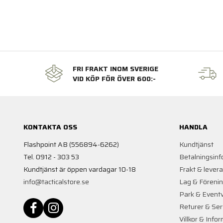
FRI FRAKT INOM SVERIGE
VID KÖP FÖR ÖVER 600:-
KONTAKTA OSS
HANDLA
Flashpoint AB (556894-6262)
Kundtjänst
Tel. 0912 - 303 53
Betalningsinf
Kundtjänst är öppen vardagar 10-18
Frakt & lever
info@tacticalstore.se
Lag & Föreni
Park & Event
Returer & Ser
Villkor & Info