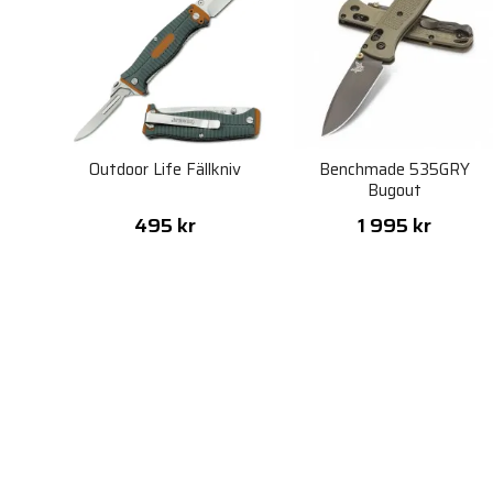
Outdoor Life Fällkniv
Benchmade 535GRY
Bugout
495 kr
1 995 kr