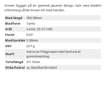
Kniven bygger på en gammal japansk design, tack vare bladets
utformning så blir kniven ett med handen.
Blad längd
180.98mm
Bladform
Tanto
Stål
440A, 55-57 HRC
Finish
EDP
Bladtjocklek
5.08mm
Vikt
227 g
Kärna av Polypropen med texturerat
Skaft
gummiöverdrag
Totallängd
311.15mm
Slida/fodral
Ja, Glasfiberförstärkt