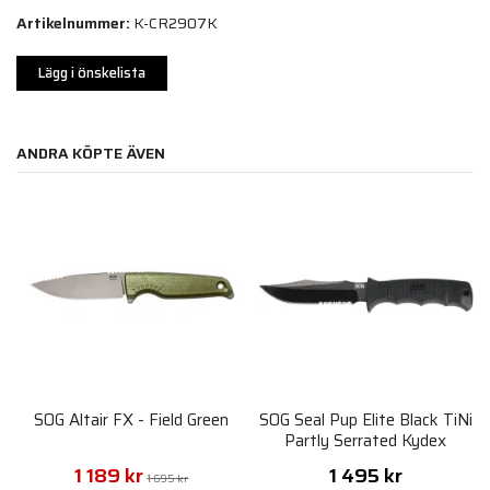
Artikelnummer:
K-CR2907K
Lägg i önskelista
ANDRA KÖPTE ÄVEN
SOG Altair FX - Field Green
SOG Seal Pup Elite Black TiNi
Partly Serrated Kydex
Sheath
1 189 kr
1 495 kr
1 695 kr