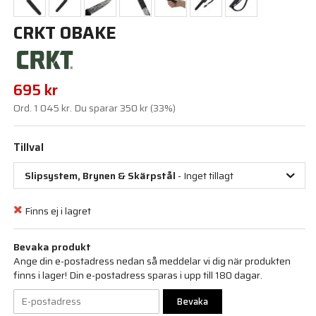
CRKT OBAKE
695 kr
Ord.
1 045 kr
. Du sparar
350 kr
(
33
%)
Tillval
Slipsystem, Brynen & Skärpstål
- Inget tillagt
Finns ej i lagret
Bevaka produkt
Ange din e-postadress nedan så meddelar vi dig när produkten
finns i lager! Din e-postadress sparas i upp till 180 dagar.
Bevaka