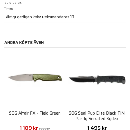
2019-08-24
Timmy
Riktigt gedigen kniv! Rekomenderas👍🏻
ANDRA KÖPTE ÄVEN
SOG Altair FX - Field Green
SOG Seal Pup Elite Black TiNi
Partly Serrated Kydex
Sheath
1 189 kr
1 495 kr
1 695 kr