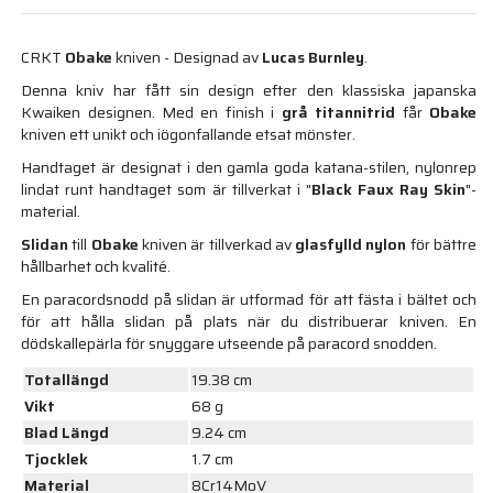
CRKT
Obake
kniven - Designad av
Lucas Burnley
.
Denna kniv har fått sin design efter den klassiska japanska
Kwaiken designen. Med en finish i
grå titannitrid
får
Obake
kniven ett unikt och iögonfallande etsat mönster.
Handtaget är designat i den gamla goda katana-stilen, nylonrep
lindat runt handtaget som är tillverkat i "
Black Faux Ray Skin
"-
material.
Slidan
till
Obake
kniven är tillverkad av
glasfylld nylon
för bättre
hållbarhet och kvalité.
En paracordsnodd på slidan är utformad för att fästa i bältet och
för att hålla slidan på plats när du distribuerar kniven. En
dödskallepärla för snyggare utseende på paracord snodden.
Totallängd
19.38 cm
Vikt
68 g
Blad Längd
9.24 cm
Tjocklek
1.7 cm
Material
8Cr14MoV