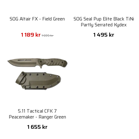
SOG Altair FX - Field Green
SOG Seal Pup Elite Black TiNi
Partly Serrated Kydex
Sheath
1 189 kr
1 495 kr
1 695 kr
5.11 Tactical CFK 7
Peacemaker - Ranger Green
1 655 kr