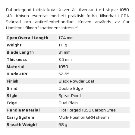
Dubbeleggad taktisk kniv. Kniven är tillverkad i ett stycke 1050-
stål. Kniven levereras med ett praktiskt fodral tillverkat i GRN.
Svärtad och antireflexbehandlad. Kniven används av Carl
Hamilton i filmen "I nationens intresse".
Open Overall Length
174 mm
Weight
111 g
Blade Length
81 mm
Thickness
3.5 mm
Material
1050
Blade-HRC
52-55
Finish
Black Powder Coat
Grind
Double Edge
Style
Spear Point
Edge
Dual Plain
Handle Material
Hot Forged 1050 Carbon Steel
Carry System
Multi-Position GRN sheath
Sheath Weight
68 g