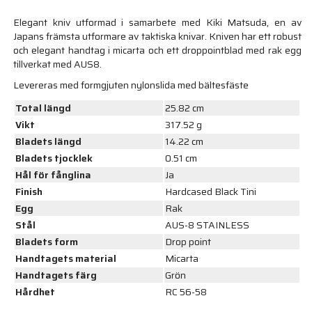
Elegant kniv utformad i samarbete med Kiki Matsuda, en av
Japans främsta utformare av taktiska knivar. Kniven har ett robust
och elegant handtag i micarta och ett droppointblad med rak egg
tillverkat med AUS8.
Levereras med formgjuten nylonslida med bältesfäste
Total längd
25.82 cm
Vikt
317.52 g
Bladets längd
14.22 cm
Bladets tjocklek
0.51 cm
Hål för fånglina
Ja
Finish
Hardcased Black Tini
Egg
Rak
Stål
AUS-8 STAINLESS
Bladets form
Drop point
Handtagets material
Micarta
Handtagets färg
Grön
Hårdhet
RC 56-58