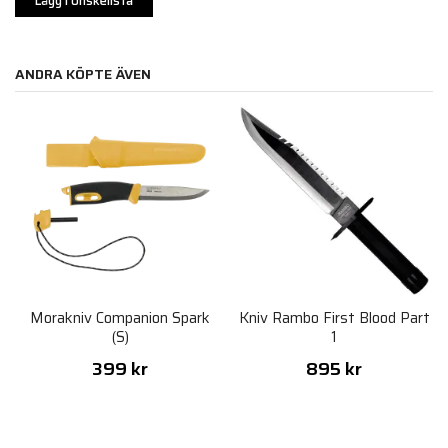
Lägg i önskelista
ANDRA KÖPTE ÄVEN
Morakniv Companion Spark
Kniv Rambo First Blood Part
(S)
1
399 kr
895 kr