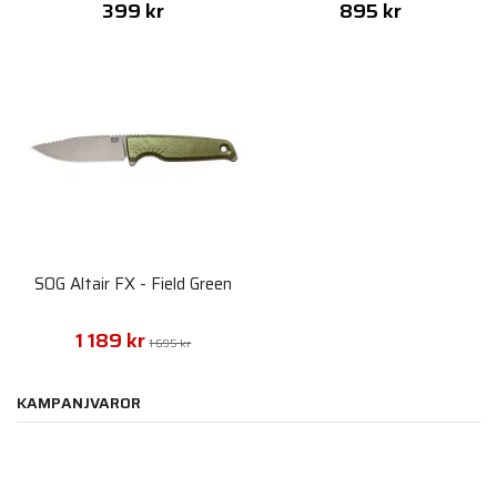
399 kr
895 kr
SOG Altair FX - Field Green
1 189 kr
1 695 kr
KAMPANJVAROR