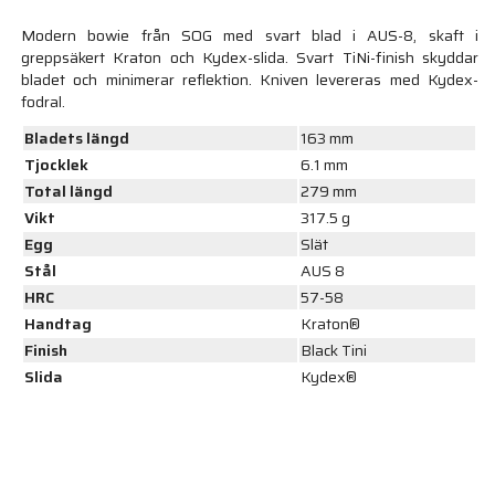
Modern bowie från SOG med svart blad i AUS-8, skaft i
greppsäkert Kraton och Kydex-slida. Svart TiNi-finish skyddar
bladet och minimerar reflektion. Kniven levereras med Kydex-
fodral.
Bladets längd
163 mm
Tjocklek
6.1 mm
Total längd
279 mm
Vikt
317.5 g
Egg
Slät
Stål
AUS 8
HRC
57-58
Handtag
Kraton®
Finish
Black Tini
Slida
Kydex®