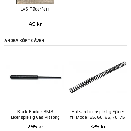
LVS Fjäderfett
49 kr
ANDRA KÖPTE ÄVEN
Black Bunker BM8
Hatsan Licenspliktig Fjäder
Licenspliktig Gas Pistong
till Modell 55, 60, 65, 70, 75,
80, 85, 88, 90, 100
795 kr
329 kr