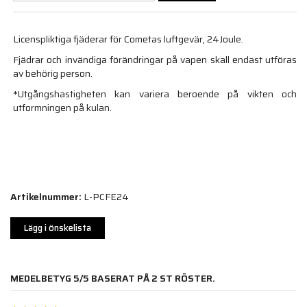
Licenspliktiga fjäderar för Cometas luftgevär, 24Joule.
Fjädrar och invändiga förändringar på vapen skall endast utföras
av behörig person.
*Utgångshastigheten kan variera beroende på vikten och
utformningen på kulan.
Artikelnummer:
L-PCFE24
Lägg i önskelista
MEDELBETYG
5
/5 BASERAT PÅ
2
ST RÖSTER.