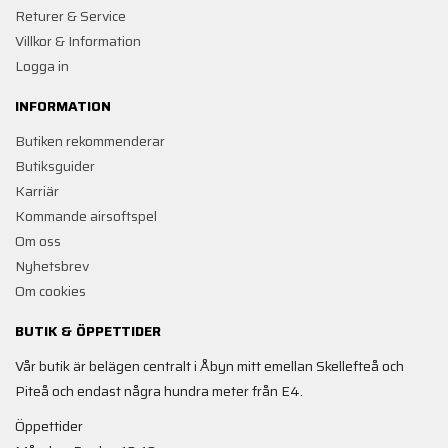
Returer & Service
Villkor & Information
Logga in
INFORMATION
Butiken rekommenderar
Butiksguider
Karriär
Kommande airsoftspel
Om oss
Nyhetsbrev
Om cookies
BUTIK & ÖPPETTIDER
Vår butik är belägen centralt i Åbyn mitt emellan Skellefteå och
Piteå och endast några hundra meter från E4.
Öppettider