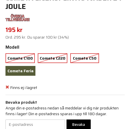
JOULE
195 kr
Ord.
295 kr
. Du sparar
100 kr
(
34
%)
Modell
Cometa C100
Cometa C220
Cometa C50
Cometa Feria
Finns ej i lagret
Bevaka produkt
Ange din e-postadress nedan så meddelar vi dig när produkten
finns i lager! Din e-postadress sparas i upp till 180 dagar.
Bevaka