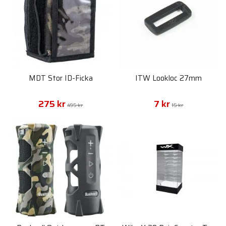
MDT Stor ID-Ficka
ITW Lookloc 27mm
275 kr
7 kr
495 kr
15 kr