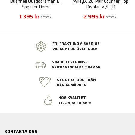
Bushnell Outdoorsman BT
WileyX 20 Pair Counter Top
Speaker Demo
Display w/LED
1 395 kr
2 995 kr
2 595 kr
5 995 kr
FRI FRAKT INOM SVERIGE
VID KÖP FÖR ÖVER 600:-
SNABB LEVERANS -
SKICKAS INOM 24 TIMMAR
STORT UTBUD FRÅN
KÄNDA MÄRKEN
HÖG KVALITET
TILL BRA PRISER!
KONTAKTA OSS