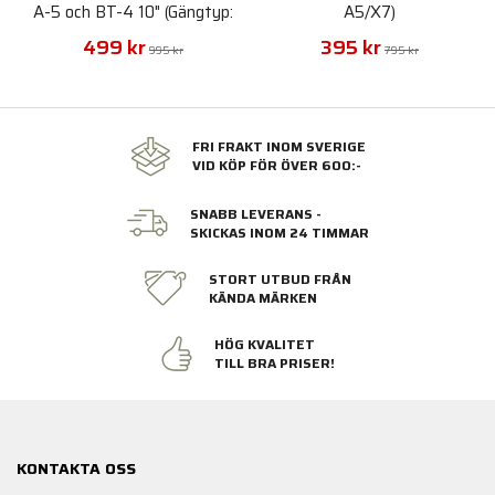
A-5 och BT-4 10" (Gängtyp:
A5/X7)
A5/X7)
499 kr
395 kr
995 kr
795 kr
FRI FRAKT INOM SVERIGE
VID KÖP FÖR ÖVER 600:-
SNABB LEVERANS -
SKICKAS INOM 24 TIMMAR
STORT UTBUD FRÅN
KÄNDA MÄRKEN
HÖG KVALITET
TILL BRA PRISER!
KONTAKTA OSS