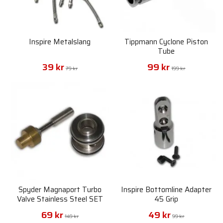
Inspire Metalslang
Tippmann Cyclone Piston
Tube
39 kr
99 kr
79 kr
199 kr
Spyder Magnaport Turbo
Inspire Bottomline Adapter
Valve Stainless Steel SET
45 Grip
69 kr
49 kr
149 kr
99 kr