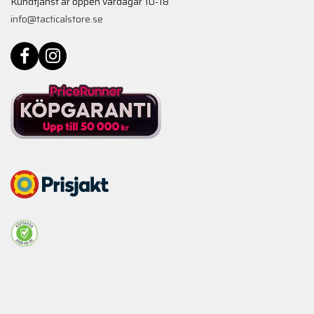
Kundtjänst är öppen vardagar 10-18
info@tacticalstore.se