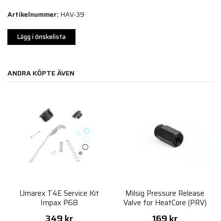
Artikelnummer:
HAV-39
Lägg i önskelista
ANDRA KÖPTE ÄVEN
Umarex T4E Service Kit
Milsig Pressure Release
Impax P68
Valve for HeatCore (PRV)
349 kr
169 kr