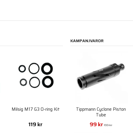
KAMPANJVAROR
Milsig M17 G3 O-ring Kit
Tippmann Cyclone Piston
Tube
119 kr
99 kr
199 kr