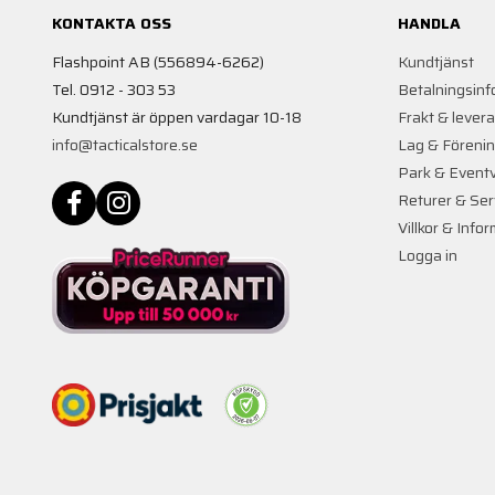
KONTAKTA OSS
HANDLA
Flashpoint AB (556894-6262)
Kundtjänst
Tel. 0912 - 303 53
Betalningsinf
Kundtjänst är öppen vardagar 10-18
Frakt & lever
info@tacticalstore.se
Lag & Föreni
Park & Event
Returer & Ser
Villkor & Info
Logga in