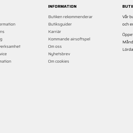
INFORMATION
BUTI
Butiken rekommenderar
Vår b
ormation
Butiksguider
och e
ans
Karriär
Öppet
ng
Kommande airsoftspel
Månd
verksamhet
Om oss
Lörda
vice
Nyhetsbrev
rmation
Om cookies