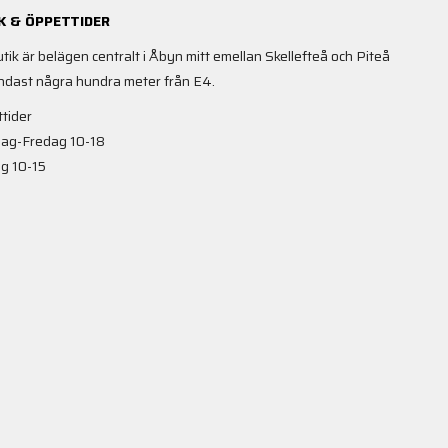
K & ÖPPETTIDER
utik är belägen centralt i Åbyn mitt emellan Skellefteå och Piteå
ndast några hundra meter från E4.
tider
ag-Fredag 10-18
g 10-15