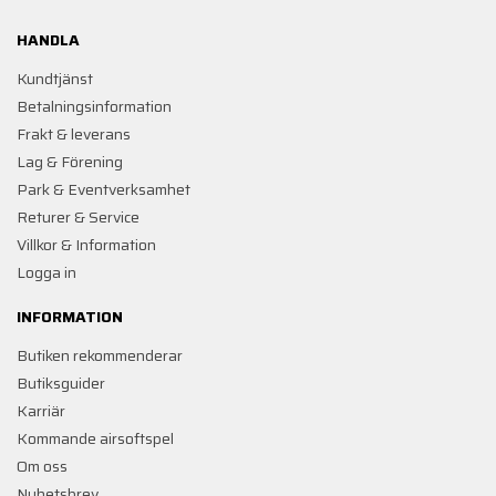
HANDLA
Kundtjänst
Betalningsinformation
Frakt & leverans
Lag & Förening
Park & Eventverksamhet
Returer & Service
Villkor & Information
Logga in
INFORMATION
Butiken rekommenderar
Butiksguider
Karriär
Kommande airsoftspel
Om oss
Nyhetsbrev