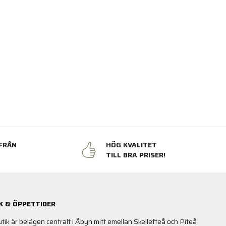
FRÅN
HÖG KVALITET
N
TILL BRA PRISER!
K & ÖPPETTIDER
utik är belägen centralt i Åbyn mitt emellan Skellefteå och Piteå