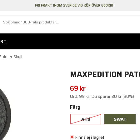
FRI FRAKT INOM SVERIGE VID KÖP ÖVER 600KR!
ORT
oldier Skull
MAXPEDITION PATC
69 kr
Ord.
99 kr
. Du sparar
30 kr
(
30
%)
Färg
Arid
SWAT
Finns ej i lagret