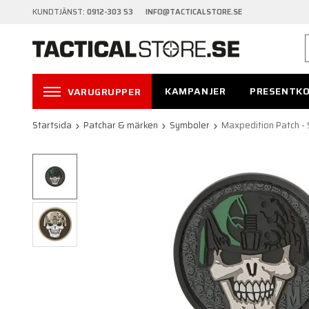
KUNDTJÄNST:
0912-303 53 INFO@TACTICALSTORE.SE
KAMPANJER
PRESENTK
VARUGRUPPER
Startsida
Patchar & märken
Symboler
Maxpedition Patch - S