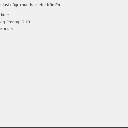
ndast några hundra meter från E4.
tider
ag-Fredag 10-18
g 10-15