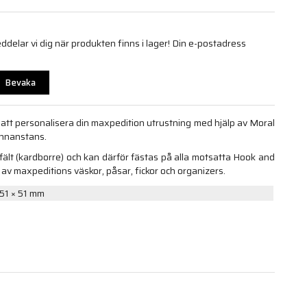
elar vi dig när produkten finns i lager! Din e-postadress
Bevaka
att personalisera din maxpedition utrustning med hjälp av Moral
annanstans.
ält (kardborre) och kan därför fästas på alla motsatta Hook and
 av maxpeditions väskor, påsar, fickor och organizers.
51 × 51 mm