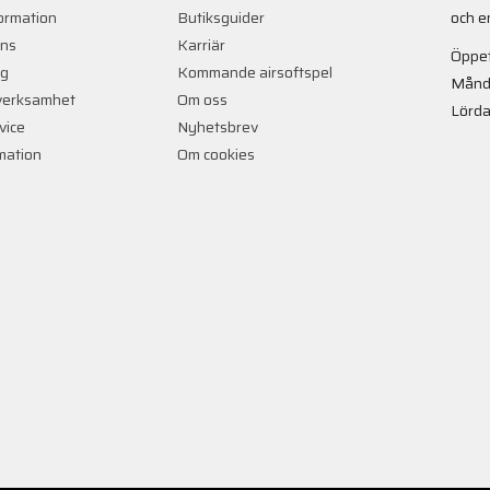
ormation
Butiksguider
och e
ans
Karriär
Öppet
ng
Kommande airsoftspel
Månd
verksamhet
Om oss
Lörda
vice
Nyhetsbrev
rmation
Om cookies