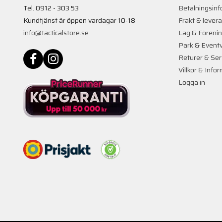
Tel. 0912 - 303 53
Betalningsinf
Kundtjänst är öppen vardagar 10-18
Frakt & lever
info@tacticalstore.se
Lag & Föreni
Park & Event
Returer & Ser
Villkor & Info
Logga in