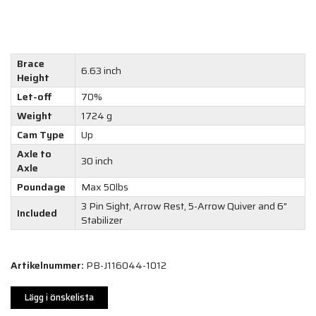
Brace
6.63 inch
Height
Let-off
70%
Weight
1724 g
Cam Type
Up
Axle to
30 inch
Axle
Poundage
Max 50lbs
3 Pin Sight, Arrow Rest, 5-Arrow Quiver and 6"
Included
Stabilizer
Artikelnummer:
PB-J116044-1012
Lägg i önskelista