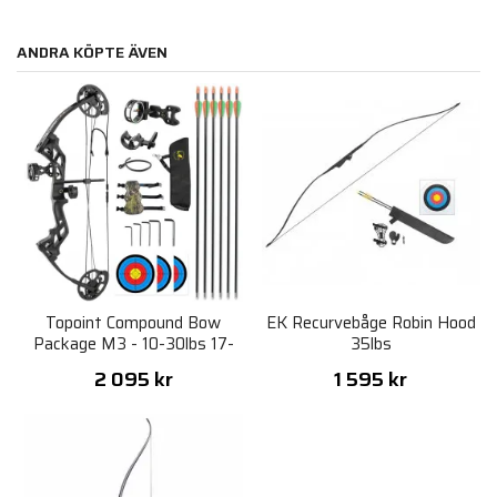
ANDRA KÖPTE ÄVEN
Topoint Compound Bow
EK Recurvebåge Robin Hood
Package M3 - 10-30lbs 17-
35lbs
27" RH
2 095 kr
1 595 kr