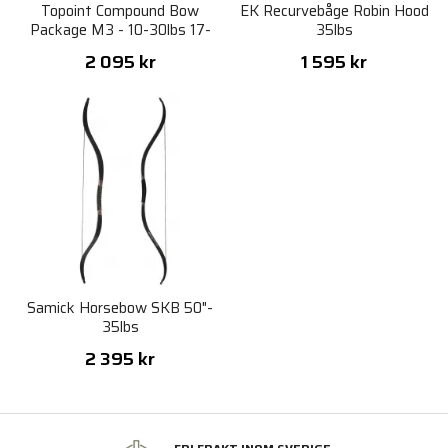
Topoint Compound Bow
EK Recurvebåge Robin Hood
Package M3 - 10-30lbs 17-
35lbs
27" RH
2 095 kr
1 595 kr
Samick Horsebow SKB 50"-
35lbs
2 395 kr