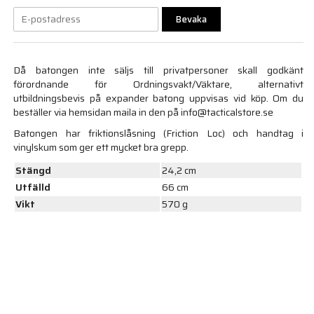
Bevaka
Då batongen inte säljs till privatpersoner skall godkänt
förordnande för Ordningsvakt/Väktare, alternativt
utbildningsbevis på expander batong uppvisas vid köp. Om du
beställer via hemsidan maila in den på info@tacticalstore.se
Batongen har friktionslåsning (Friction Loc) och handtag i
vinylskum som ger ett mycket bra grepp.
Stängd
24,2 cm
Utfälld
66 cm
Vikt
570 g