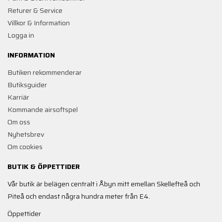
Returer & Service
Villkor & Information
Logga in
INFORMATION
Butiken rekommenderar
Butiksguider
Karriär
Kommande airsoftspel
Om oss
Nyhetsbrev
Om cookies
BUTIK & ÖPPETTIDER
Vår butik är belägen centralt i Åbyn mitt emellan Skellefteå och
Piteå och endast några hundra meter från E4.
Öppettider