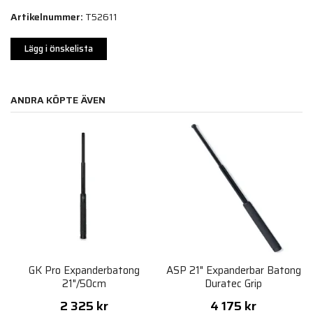
Artikelnummer:
T52611
Lägg i önskelista
ANDRA KÖPTE ÄVEN
GK Pro Expanderbatong
ASP 21" Expanderbar Batong
21"/50cm
Duratec Grip
2 325 kr
4 175 kr