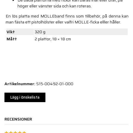
De båda plattorna med fickor kan bäras inåt eller utåt, på
höger eller vänster sida och kan roteras.
En lös platta med MOLLEband finns som tillbehör, på denna kan
man fästa ett pistolhölster eller valfri MOLLE-ficka elller håller.
Vikt
320 g
Mått
2 plattor, 18 × 18 cm
Artikelnummer:
S15-00492-01-000
Lägg i önskelista
RECENSIONER