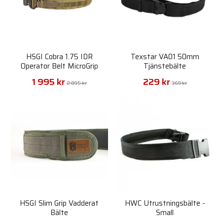
HSGI Cobra 1.75 IDR
Texstar VA01 50mm
Operator Belt MicroGrip
Tjänstebälte
1 995 kr
229 kr
2 895 kr
369 kr
HSGI Slim Grip Vadderat
HWC Utrustningsbälte -
Bälte
Small