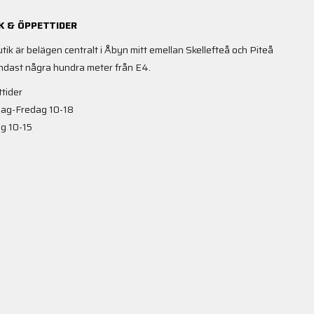
K & ÖPPETTIDER
utik är belägen centralt i Åbyn mitt emellan Skellefteå och Piteå
ndast några hundra meter från E4.
tider
ag-Fredag 10-18
g 10-15