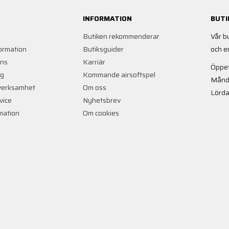
INFORMATION
BUTI
Butiken rekommenderar
Vår b
ormation
Butiksguider
och e
ans
Karriär
Öppet
ng
Kommande airsoftspel
Månd
verksamhet
Om oss
Lörda
vice
Nyhetsbrev
rmation
Om cookies