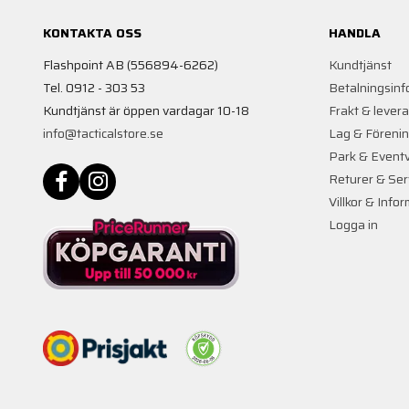
KONTAKTA OSS
HANDLA
Flashpoint AB (556894-6262)
Kundtjänst
Tel. 0912 - 303 53
Betalningsinf
Kundtjänst är öppen vardagar 10-18
Frakt & lever
info@tacticalstore.se
Lag & Föreni
Park & Event
Returer & Ser
Villkor & Info
Logga in