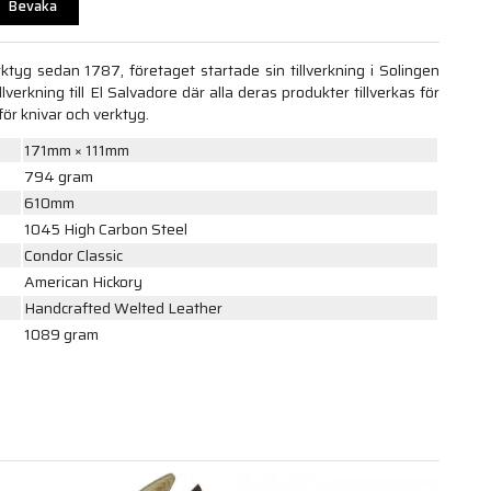
Bevaka
rktyg sedan 1787, företaget startade sin tillverkning i Solingen
lverkning till El Salvadore där alla deras produkter tillverkas för
för knivar och verktyg.
171mm × 111mm
794 gram
610mm
1045 High Carbon Steel
Condor Classic
American Hickory
Handcrafted Welted Leather
1089 gram