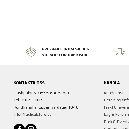
FRI FRAKT INOM SVERIGE
VID KÖP FÖR ÖVER 600:-
KONTAKTA OSS
HANDLA
Flashpoint AB (556894-6262)
Kundtjänst
Tel. 0912 - 303 53
Betalningsinf
Kundtjänst är öppen vardagar 10-18
Frakt & lever
info@tacticalstore.se
Lag & Föreni
Park & Event
Returer & Ser