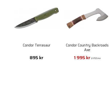
Condor Terrasaur
Condor Country Backroads
Axe
895 kr
1 995 kr
2 795 kr