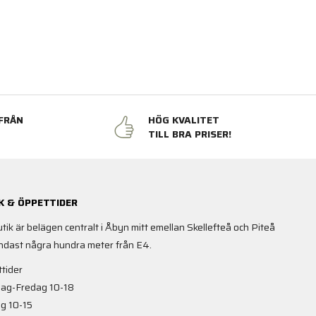
FRÅN
HÖG KVALITET
N
TILL BRA PRISER!
K & ÖPPETTIDER
utik är belägen centralt i Åbyn mitt emellan Skellefteå och Piteå
ndast några hundra meter från E4.
tider
ag-Fredag 10-18
g 10-15