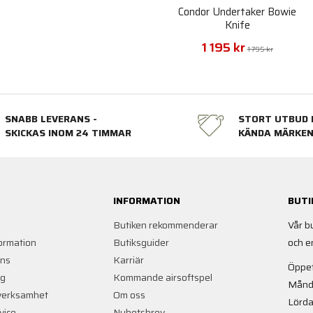
Condor Undertaker Bowie
Knife
1 195 kr
1 795 kr
SNABB LEVERANS -
STORT UTBUD 
SKICKAS INOM 24 TIMMAR
KÄNDA MÄRKE
INFORMATION
BUTI
Butiken rekommenderar
Vår b
ormation
Butiksguider
och e
ans
Karriär
Öppet
ng
Kommande airsoftspel
Månd
verksamhet
Om oss
Lörda
vice
Nyhetsbrev