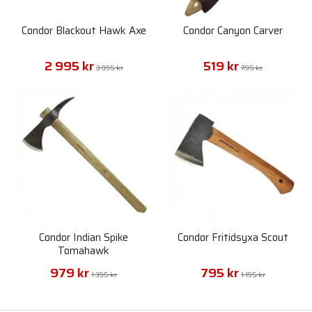
Condor Blackout Hawk Axe
Condor Canyon Carver
2 995 kr
519 kr
3 995 kr
795 kr
Condor Indian Spike
Condor Fritidsyxa Scout
Tomahawk
979 kr
795 kr
1 395 kr
1 195 kr