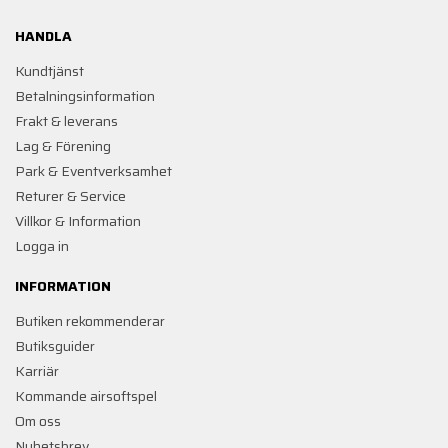
HANDLA
Kundtjänst
Betalningsinformation
Frakt & leverans
Lag & Förening
Park & Eventverksamhet
Returer & Service
Villkor & Information
Logga in
INFORMATION
Butiken rekommenderar
Butiksguider
Karriär
Kommande airsoftspel
Om oss
Nyhetsbrev