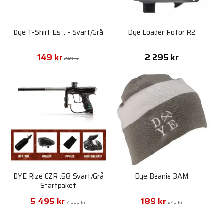
Dye T-Shirt Est. - Svart/Grå
Dye Loader Rotor R2
149 kr
2 295 kr
249 kr
DYE Rize CZR .68 Svart/Grå
Dye Beanie 3AM
Startpaket
5 495 kr
189 kr
7 530 kr
249 kr