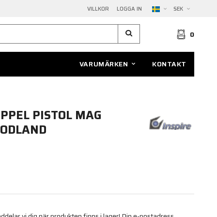
VILLKOR
LOGGA IN
SEK
0
VARUMÄRKEN
KONTAKT
IPPEL PISTOL MAG
OODLAND
elar vi dig när produkten finns i lager! Din e-postadress