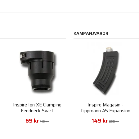
KAMPANJVAROR
r
Inspire Ion XE Clamping
Inspire Magasin -
Feedneck Svart
Tippmann A5 Expansion
Chamber AK
69 kr
149 kr
149 kr
295 kr