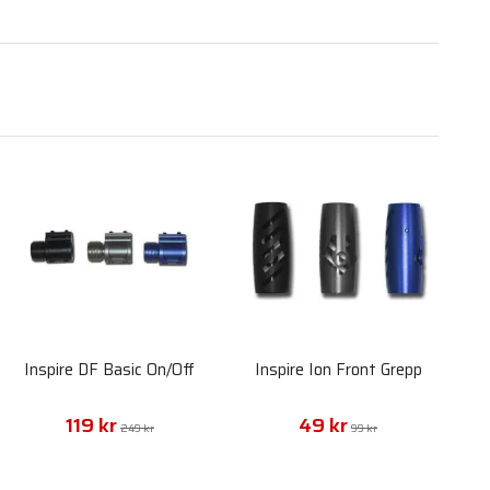
Inspire DF Basic On/Off
Inspire Ion Front Grepp
119 kr
49 kr
249 kr
99 kr