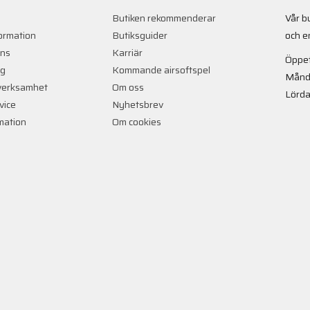
Butiken rekommenderar
Vår b
ormation
Butiksguider
och e
ans
Karriär
Öppet
ng
Kommande airsoftspel
Månd
verksamhet
Om oss
Lörda
vice
Nyhetsbrev
rmation
Om cookies