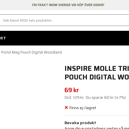
FRI FRAKT INOM SVERIGE VID KÖP ÖVER 600KR!
ORT
l Pistol Mag Pouch Digital Woodland
INSPIRE MOLLE TR
POUCH DIGITAL W
69 kr
Ord.
129 kr
. Du sparar
60 kr
(
47
%)
Finns ej i lagret
Bevaka produkt
Ange din e-postadress nedan så medd