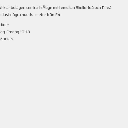
utik är belägen centralt i Åbyn mitt emellan Skellefteå och Piteå
ndast några hundra meter från E4.
tider
ag-Fredag 10-18
g 10-15