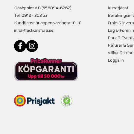
Flashpoint AB (556894-6262)
Kundtjänst
Tel. 0912 - 303 53
Betalningsinf
Kundtjänst är öppen vardagar 10-18
Frakt & lever
info@tacticalstore.se
Lag & Föreni
Park & Event
Returer & Ser
Villkor & Info
Logga in