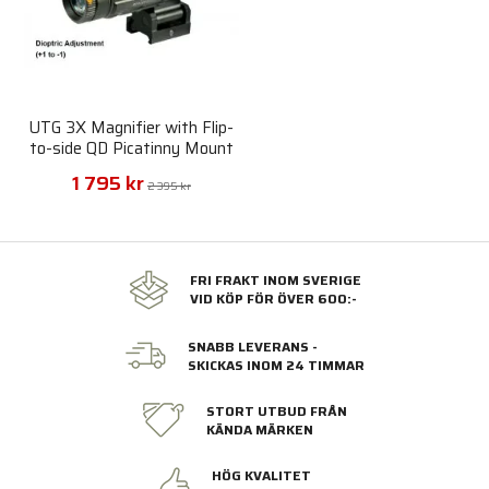
UTG 3X Magnifier with Flip-
to-side QD Picatinny Mount
1 795 kr
2 395 kr
FRI FRAKT INOM SVERIGE
VID KÖP FÖR ÖVER 600:-
SNABB LEVERANS -
SKICKAS INOM 24 TIMMAR
STORT UTBUD FRÅN
KÄNDA MÄRKEN
HÖG KVALITET