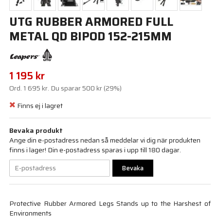
UTG RUBBER ARMORED FULL
METAL QD BIPOD 152-215MM
1 195 kr
Ord.
1 695 kr
. Du sparar
500 kr
(
29
%)
Finns ej i lagret
Bevaka produkt
Ange din e-postadress nedan så meddelar vi dig när produkten
finns i lager! Din e-postadress sparas i upp till 180 dagar.
Bevaka
Protective Rubber Armored Legs Stands up to the Harshest of
Environments