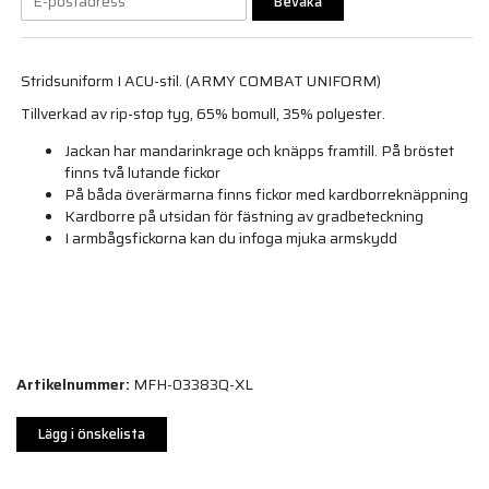
Bevaka
Stridsuniform I ACU-stil. (ARMY COMBAT UNIFORM)
Tillverkad av rip-stop tyg, 65% bomull, 35% polyester.
Jackan har mandarinkrage och knäpps framtill. På bröstet
finns två lutande fickor
På båda överärmarna finns fickor med kardborreknäppning
Kardborre på utsidan för fästning av gradbeteckning
I armbågsfickorna kan du infoga mjuka armskydd
Artikelnummer:
MFH-03383Q-XL
Lägg i önskelista