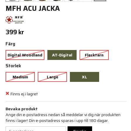
MFH ACU JACKA
399 kr
Färg
Digital Woodland
AT-Digital
Flecktarn
Storlek
Medium
Large
XL
Finns ej i lagret
Bevaka produkt
Ange din e-postadress nedan så meddelar vi dig när produkten
finns i lager! Din e-postadress sparas i upp till 180 dagar.