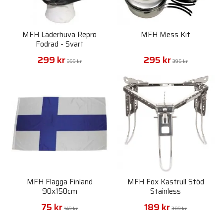
MFH Läderhuva Repro
MFH Mess Kit
Fodrad - Svart
299 kr
295 kr
399 kr
395 kr
MFH Flagga Finland
MFH Fox Kastrull Stöd
90x150cm
Stainless
75 kr
189 kr
149 kr
389 kr