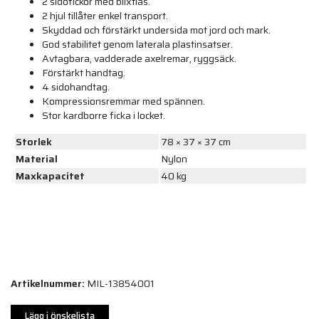
2 sidofickor med blixtlås.
2 hjul tillåter enkel transport.
Skyddad och förstärkt undersida mot jord och mark.
God stabilitet genom laterala plastinsatser.
Avtagbara, vadderade axelremar, ryggsäck.
Förstärkt handtag.
4 sidohandtag.
Kompressionsremmar med spännen.
Stor kardborre ficka i locket.
Storlek
78 × 37 × 37 cm
Material
Nylon
Maxkapacitet
40 kg
Artikelnummer:
MIL-13854001
Lägg i önskelista