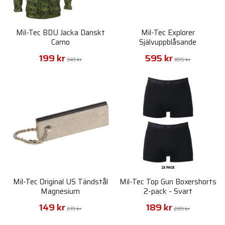
Mil-Tec BDU Jacka Danskt
Mil-Tec Explorer
Camo
Självuppblåsande
Liggunderlag Extreme
199 kr
595 kr
Thermo
349 kr
895 kr
Mil-Tec Original US Tändstål
Mil-Tec Top Gun Boxershorts
Magnesium
2-pack - Svart
149 kr
189 kr
219 kr
289 kr