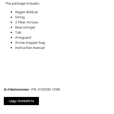
The package includes:
Ragim Wildcat
String
3 Fiber Arrows
Bow stringer
Tab
Armguard
Arrow stopper bag
Instruction manual
Artikelnummer:
PB-J110508-1396
Lägg i önskelista