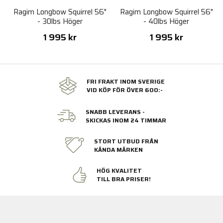
Ragim Longbow Squirrel 56"
Ragim Longbow Squirrel 56"
- 30lbs Höger
- 40lbs Höger
1 995 kr
1 995 kr
FRI FRAKT INOM SVERIGE
VID KÖP FÖR ÖVER 600:-
SNABB LEVERANS -
SKICKAS INOM 24 TIMMAR
STORT UTBUD FRÅN
KÄNDA MÄRKEN
HÖG KVALITET
TILL BRA PRISER!