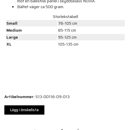
mot en ballistisk panel i skyddsklass NIJIIIA.
Bältet väger ca 500 gram.
Storlekstabell
Small
76-105 cm
Medium
85-115 cm
Large
95-125 cm
XL
105-135 cm
Artikelnummer:
S13-00116-09-013
Lägg i önskelista