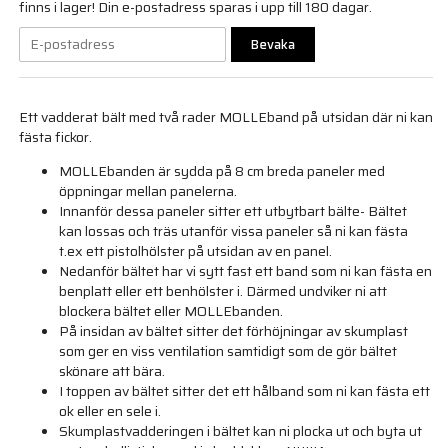
finns i lager! Din e-postadress sparas i upp till 180 dagar.
Bevaka
Ett vadderat bält med två rader MOLLEband på utsidan där ni kan
fästa fickor.
MOLLEbanden är sydda på 8 cm breda paneler med
öppningar mellan panelerna.
Innanför dessa paneler sitter ett utbytbart bälte- Bältet
kan lossas och träs utanför vissa paneler så ni kan fästa
t.ex ett pistolhölster på utsidan av en panel.
Nedanför bältet har vi sytt fast ett band som ni kan fästa en
benplatt eller ett benhölster i. Därmed undviker ni att
blockera bältet eller MOLLEbanden.
På insidan av bältet sitter det förhöjningar av skumplast
som ger en viss ventilation samtidigt som de gör bältet
skönare att bära.
I toppen av bältet sitter det ett hålband som ni kan fästa ett
ok eller en sele i.
Skumplastvadderingen i bältet kan ni plocka ut och byta ut