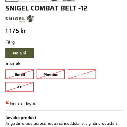
SNIGEL COMBAT BELT -12
1 175 kr
Färg
FM Grå
Storlek
Small
Medium
Large
XL
Finns ej i lagret
Bevaka produkt
Ange din e-postadress nedan så meddelar vi dig när produkten