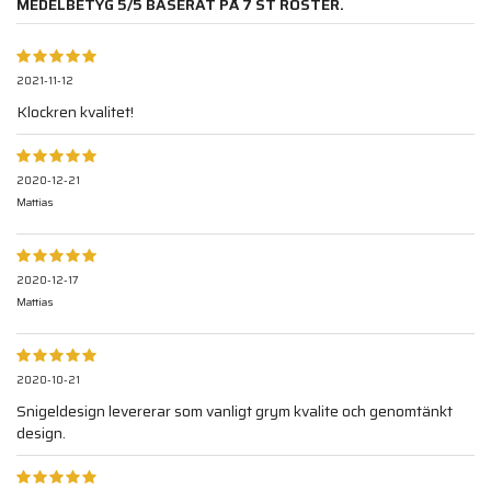
MEDELBETYG
5
/5 BASERAT PÅ
7
ST RÖSTER.
2021-11-12
Klockren kvalitet!
2020-12-21
Mattias
2020-12-17
Mattias
2020-10-21
Snigeldesign levererar som vanligt grym kvalite och genomtänkt
design.