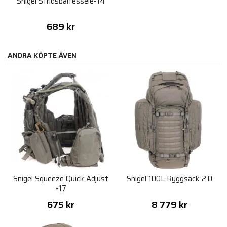
Snigel Stridsbältessele-14
689 kr
ANDRA KÖPTE ÄVEN
Snigel Squeeze Quick Adjust
Snigel 100L Ryggsäck 2.0
-17
675 kr
8 779 kr