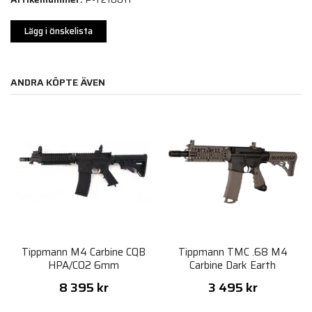
Lägg i önskelista
ANDRA KÖPTE ÄVEN
Tippmann M4 Carbine CQB
Tippmann TMC .68 M4
HPA/CO2 6mm
Carbine Dark Earth
8 395 kr
3 495 kr