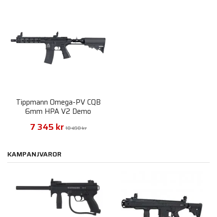
Tippmann Omega-PV CQB
6mm HPA V2 Demo
7 345 kr
10 490 kr
KAMPANJVAROR