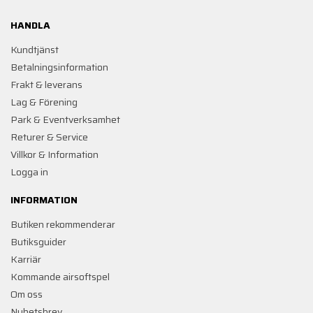
HANDLA
Kundtjänst
Betalningsinformation
Frakt & leverans
Lag & Förening
Park & Eventverksamhet
Returer & Service
Villkor & Information
Logga in
INFORMATION
Butiken rekommenderar
Butiksguider
Karriär
Kommande airsoftspel
Om oss
Nyhetsbrev